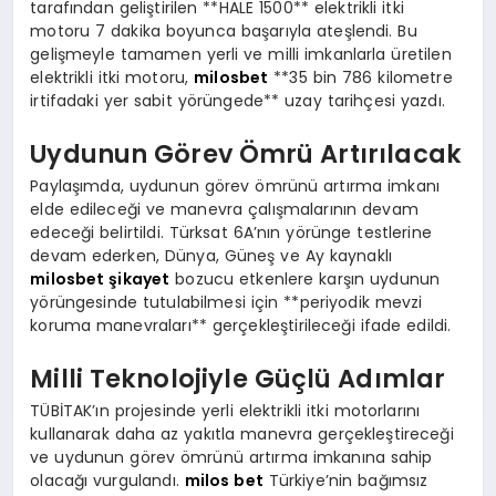
tarafından geliştirilen **HALE 1500** elektrikli itki
motoru 7 dakika boyunca başarıyla ateşlendi. Bu
gelişmeyle tamamen yerli ve milli imkanlarla üretilen
elektrikli itki motoru,
milosbet
**35 bin 786 kilometre
irtifadaki yer sabit yörüngede** uzay tarihçesi yazdı.
Uydunun Görev Ömrü Artırılacak
Paylaşımda, uydunun görev ömrünü artırma imkanı
elde edileceği ve manevra çalışmalarının devam
edeceği belirtildi. Türksat 6A’nın yörünge testlerine
devam ederken, Dünya, Güneş ve Ay kaynaklı
milosbet şikayet
bozucu etkenlere karşın uydunun
yörüngesinde tutulabilmesi için **periyodik mevzi
koruma manevraları** gerçekleştirileceği ifade edildi.
Milli Teknolojiyle Güçlü Adımlar
TÜBİTAK’ın projesinde yerli elektrikli itki motorlarını
kullanarak daha az yakıtla manevra gerçekleştireceği
ve uydunun görev ömrünü artırma imkanına sahip
olacağı vurgulandı.
milos bet
Türkiye’nin bağımsız