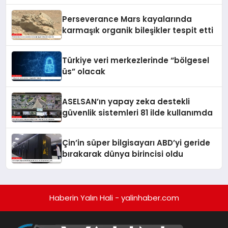
Perseverance Mars kayalarında
karmaşık organik bileşikler tespit etti
Türkiye veri merkezlerinde “bölgesel
üs” olacak
ASELSAN’ın yapay zeka destekli
güvenlik sistemleri 81 ilde kullanımda
Çin’in süper bilgisayarı ABD’yi geride
bırakarak dünya birincisi oldu
Haberin Yalın Hali - yalinhaber.com