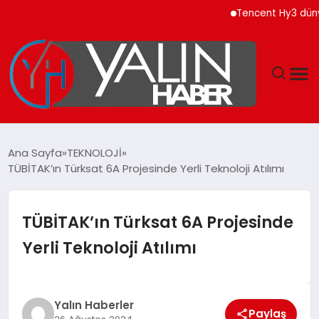
Tencent Hy3 dünya ge
GÜNDEM
Ana Sayfa
TEKNOLOJİ
TÜBİTAK’ın Türksat 6A Projesinde Yerli Teknoloji Atılımı
SPOR
DÜNYA
TÜBİTAK’ın Türksat 6A Projesinde
Yerli Teknoloji Atılımı
EKONOMİ
YAŞAM
Yalın Haberler
Paylaş