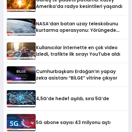
Amerika’da radyo kesintileri yaşandı
NASA’dan batan uzay teleskobunu
kurtarma operasyonu: Yörüngede
kritik buluşma
Kullanıcılar internette en çok video
izledi, trafikte ilk sırayı YouTube aldı
Cumhurbaşkanı Erdoğan’ın yapay
zeka asistanı “BİLGE” vitrine çıkıyor
4,5G’de hedef aşıldı, sıra 5G’de
5G abone sayısı 43 milyonu aştı