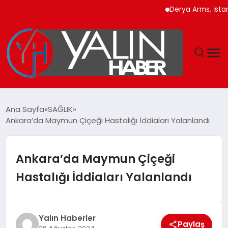
Derya Arms, İstanbul P
GÜNDEM
Ana Sayfa
SAĞLIK
Ankara’da Maymun Çiçeği Hastalığı İddiaları Yalanlandı
SPOR
DÜNYA
Ankara’da Maymun Çiçeği
Hastalığı İddiaları Yalanlandı
EKONOMİ
YAŞAM
Yalın Haberler
Paylaş