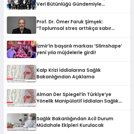
Veri Bütünlüğü Gündemiyle
İstanbul’da Buluştu
Prof. Dr. Ömer Faruk Şimşek:
“Toplumsal stres arttıkça sabır
eşiğimiz düşüyor”
İzmir’in başarılı markası ‘Slimshape’
yeni yıla müjdelerle girdi!
Kalp Krizi İddialarına Sağlık
Bakanlığından Açıklama
Alman Der Spiegel’in Türkiye’ye
Yönelik Manipülatif İddiaları Sağlık
Bakanlığı Tarafından Yanıtlandı
Sağlık Bakanlığından Acil Durum
Müdahale Ekipleri Kurulacak