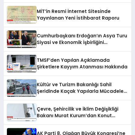
MİT’in Resmi İnternet Sitesinde
Yayınlanan Yeni İstihbarat Raporu
Cumhurbaşkanı Erdoğan’ın Asya Turu
Siyasi ve Ekonomik İşbirliğini
Güçlendirdi
TMSF’den Yapılan Açıklamada
Şirketlere Kayyım Atanması Hakkında
Kültür ve Turizm Bakanlığı Sahil
Şeridinde Kaçak Yapılarla Mücadele
Ediyor
Çevre, Şehircilik ve İklim Değişikliği
Bakanı Murat Kurum’dan Konut
Kampanyaları Açıklaması
AK Parti 8. Olağan Büyük Kongresi’ne