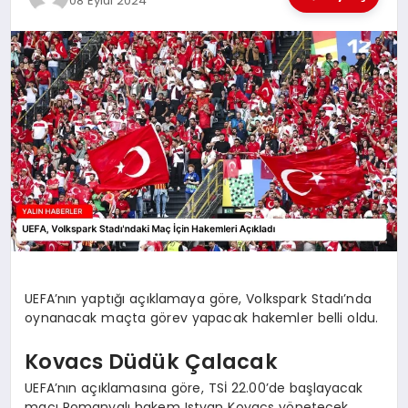
08 Eylül 2024
EĞİTİM
TEKNOLOJİ
MAGAZİN
SAĞLIK
UEFA’nın yaptığı açıklamaya göre, Volkspark Stadı’nda
oynanacak maçta görev yapacak hakemler belli oldu.
Kovacs Düdük Çalacak
UEFA’nın açıklamasına göre, TSİ 22.00’de başlayacak
maçı Romanyalı hakem Istvan Kovacs yönetecek.