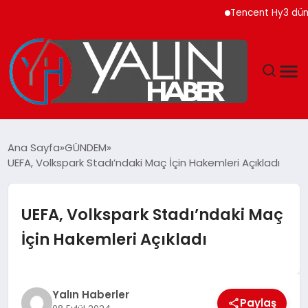
Tencent Hy3 dünya ge
GÜNDEM
Ana Sayfa
GÜNDEM
UEFA, Volkspark Stadı’ndaki Maç İçin Hakemleri Açıkladı
SPOR
DÜNYA
UEFA, Volkspark Stadı’ndaki Maç
İçin Hakemleri Açıkladı
EKONOMİ
YAŞAM
Yalın Haberler
Paylaş