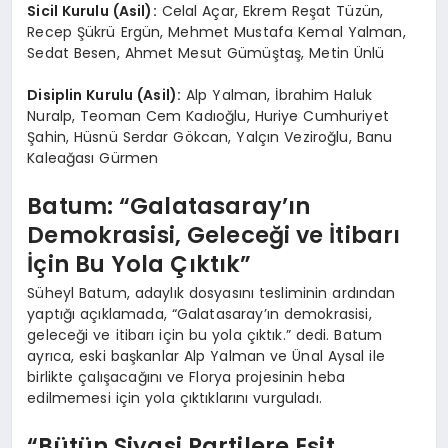
Sicil Kurulu (Asil):
Celal Açar, Ekrem Reşat Tüzün,
Recep Şükrü Ergün, Mehmet Mustafa Kemal Yalman,
Sedat Besen, Ahmet Mesut Gümüştaş, Metin Ünlü
Disiplin Kurulu (Asil):
Alp Yalman, İbrahim Haluk
Nuralp, Teoman Cem Kadıoğlu, Huriye Cumhuriyet
Şahin, Hüsnü Serdar Gökcan, Yalçın Veziroğlu, Banu
Kaleağası Gürmen
Batum: “Galatasaray’ın
Demokrasisi, Geleceği ve İtibarı
İçin Bu Yola Çıktık”
Süheyl Batum, adaylık dosyasını tesliminin ardından
yaptığı açıklamada, “Galatasaray’ın demokrasisi,
geleceği ve itibarı için bu yola çıktık.” dedi. Batum
ayrıca, eski başkanlar Alp Yalman ve Ünal Aysal ile
birlikte çalışacağını ve Florya projesinin heba
edilmemesi için yola çıktıklarını vurguladı.
“Bütün Siyasi Partilere Eşit