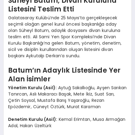
Süheyl Batum, Divan Kuruluna
Listesini Teslim Etti
Galatasaray Kulübü’nde 25 Mayıs’ta gerçekleşecek
seçimli olağan genel kurul öncesi başkanlığa aday
olan Süheyl Batum, adaylık dosyasını divan kuruluna
teslim etti. Ali Sami Yen Spor Kompleksi’nde Divan
Kurulu Başkanlığı’na gelen Batum, yönetim, denetim,
sicil ve disiplin kurullarından oluşan listesini divan
başkanı Aykutalp Derkan’a sundu.
Batum’ın Adaylık Listesinde Yer
Alan İsimler
Yönetim Kurulu (Asil):
Aytuğ Sakallıoğlu, Ayşen Sarıkan
Tanırcan, Aslı Makaracı Başak, Mete İkiz, Suat Sarı,
Çetin Soysal, Mustafa Barış Yaşaroğlu, Rezan
Epözdemir, Cüneyt Öztürk, Murat Karaman
Denetim Kurulu (Asil):
Kemal Erimtan, Musa Armağan
Adal, Hakan Üzeltürk