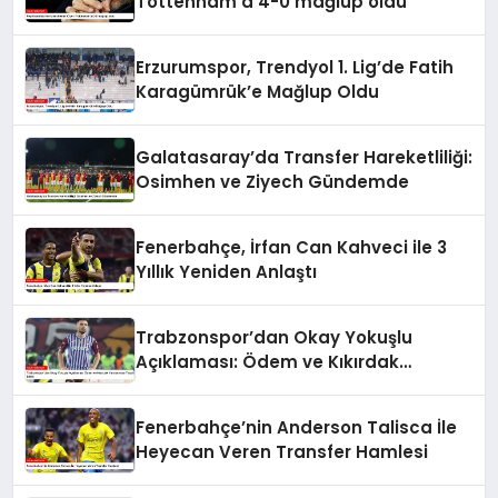
Tottenham’a 4-0 mağlup oldu
Erzurumspor, Trendyol 1. Lig’de Fatih
Karagümrük’e Mağlup Oldu
Galatasaray’da Transfer Hareketliliği:
Osimhen ve Ziyech Gündemde
Fenerbahçe, İrfan Can Kahveci ile 3
Yıllık Yeniden Anlaştı
Trabzonspor’dan Okay Yokuşlu
Açıklaması: Ödem ve Kıkırdak
Yaralanması Tespit Edildi
Fenerbahçe’nin Anderson Talisca İle
Heyecan Veren Transfer Hamlesi