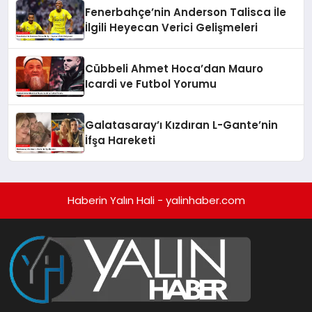
Fenerbahçe’nin Anderson Talisca İle
İlgili Heyecan Verici Gelişmeleri
Cübbeli Ahmet Hoca’dan Mauro
Icardi ve Futbol Yorumu
Galatasaray’ı Kızdıran L-Gante’nin
İfşa Hareketi
Haberin Yalın Hali - yalinhaber.com