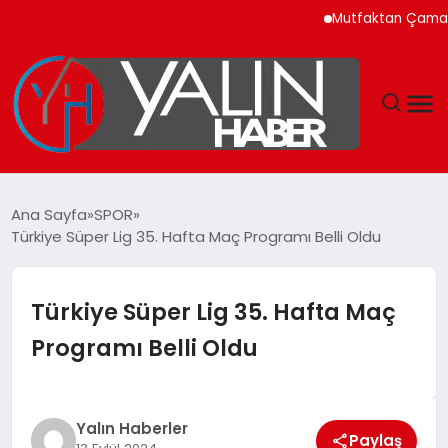
Mutfaktan Çamaşır Oda
GÜNDEM
Ana Sayfa
SPOR
Türkiye Süper Lig 35. Hafta Maç Programı Belli Oldu
SPOR
DÜNYA
Türkiye Süper Lig 35. Hafta Maç
Programı Belli Oldu
EKONOMİ
YAŞAM
Yalın Haberler
Paylaş