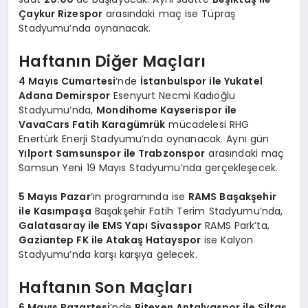
Çaykur Rizespor
arasındaki maç ise Tüpraş
Stadyumu’nda oynanacak.
Haftanın Diğer Maçları
4 Mayıs Cumartesi
‘nde
İstanbulspor ile Yukatel
Adana Demirspor
Esenyurt Necmi Kadıoğlu
Stadyumu’nda,
Mondihome Kayserispor ile
VavaCars Fatih Karagümrük
mücadelesi RHG
Enertürk Enerji Stadyumu’nda oynanacak. Aynı gün
Yılport Samsunspor ile Trabzonspor
arasındaki maç
Samsun Yeni 19 Mayıs Stadyumu’nda gerçekleşecek.
5 Mayıs Pazar
‘ın programında ise
RAMS Başakşehir
ile Kasımpaşa
Başakşehir Fatih Terim Stadyumu’nda,
Galatasaray ile EMS Yapı Sivasspor
RAMS Park’ta,
Gaziantep FK ile Atakaş Hatayspor
ise Kalyon
Stadyumu’nda karşı karşıya gelecek.
Haftanın Son Maçları
6 Mayıs Pazartesi
‘nde
Bitexen Antalyaspor ile Siltaş