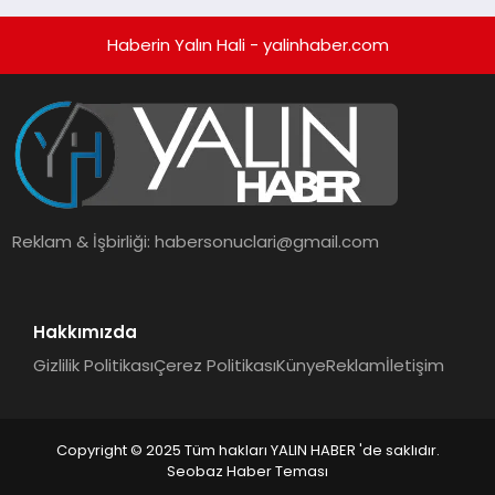
Haberin Yalın Hali - yalinhaber.com
Reklam & İşbirliği:
habersonuclari@gmail.com
Hakkımızda
Gizlilik Politikası
Çerez Politikası
Künye
Reklam
İletişim
Copyright © 2025 Tüm hakları YALIN HABER 'de saklıdır.
Seobaz Haber Teması