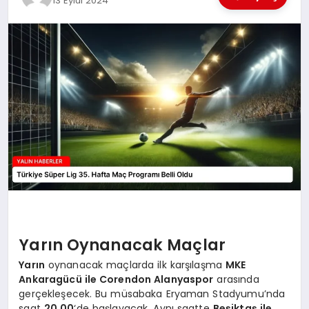
13 Eylül 2024
EĞİTİM
TEKNOLOJİ
MAGAZİN
SAĞLIK
Yarın Oynanacak Maçlar
Yarın
oynanacak maçlarda ilk karşılaşma
MKE
Ankaragücü ile Corendon Alanyaspor
arasında
gerçekleşecek. Bu müsabaka Eryaman Stadyumu’nda
saat
20.00
‘de başlayacak. Aynı saatte
Beşiktaş ile