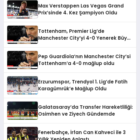
Max Verstappen Las Vegas Grand
Prix’sinde 4. Kez Şampiyon Oldu
Tottenham, Premier Lig’de
Manchester City’yi 4-0 Yenerek Büyük
Şok Yarattı
Pep Guardiola’nın Manchester City’si
Tottenham’a 4-0 mağlup oldu
Erzurumspor, Trendyol 1. Lig’de Fatih
Karagümrük’e Mağlup Oldu
Galatasaray’da Transfer Hareketliliği:
Osimhen ve Ziyech Gündemde
Fenerbahçe, İrfan Can Kahveci ile 3
Yıllık Yeniden Anlaştı