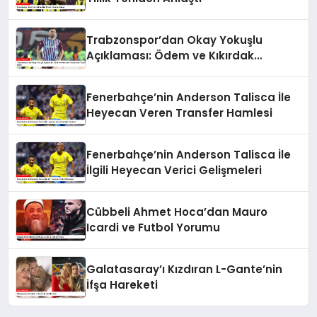
Trabzonspor’dan Okay Yokuşlu
Açıklaması: Ödem ve Kıkırdak
Yaralanması Tespit Edildi
Fenerbahçe’nin Anderson Talisca İle
Heyecan Veren Transfer Hamlesi
Fenerbahçe’nin Anderson Talisca İle
İlgili Heyecan Verici Gelişmeleri
Cübbeli Ahmet Hoca’dan Mauro
Icardi ve Futbol Yorumu
Galatasaray’ı Kızdıran L-Gante’nin
İfşa Hareketi