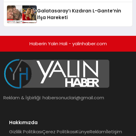
Galatasaray’ı Kızdıran L-Gante’nin
İfşa Hareketi
Haberin Yalın Hali - yalinhaber.com
Reklam & İşbirliği:
habersonuclari@gmail.com
Hakkımızda
Gizlilik Politikası
Çerez Politikası
Künye
Reklam
İletişim