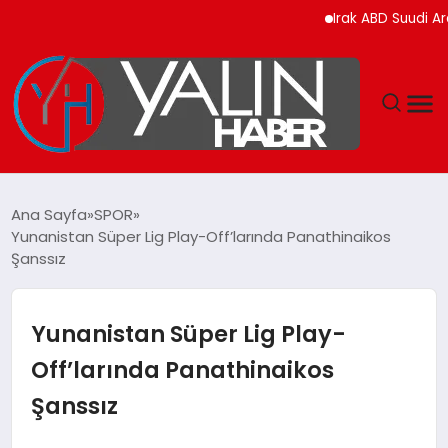
Irak ABD Suudi Arabistan 
GÜNDEM
Ana Sayfa
SPOR
Yunanistan Süper Lig Play-Off’larında Panathinaikos
SPOR
Şanssız
DÜNYA
Yunanistan Süper Lig Play-
EKONOMİ
Off’larında Panathinaikos
Şanssız
YAŞAM