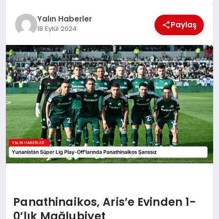
EĞİTİM
Yalın Haberler
Paylaş
18 Eylül 2024
TEKNOLOJİ
MAGAZİN
SAĞLIK
Panathinaikos, Aris’e Evinden 1-
0’lık Mağlubiyet