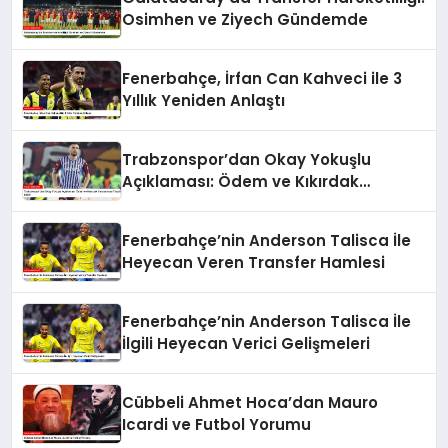
Osimhen ve Ziyech Gündemde
Fenerbahçe, İrfan Can Kahveci ile 3
Yıllık Yeniden Anlaştı
Trabzonspor’dan Okay Yokuşlu
Açıklaması: Ödem ve Kıkırdak
Yaralanması Tespit Edildi
Fenerbahçe’nin Anderson Talisca İle
Heyecan Veren Transfer Hamlesi
Fenerbahçe’nin Anderson Talisca İle
İlgili Heyecan Verici Gelişmeleri
Cübbeli Ahmet Hoca’dan Mauro
Icardi ve Futbol Yorumu