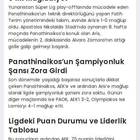
Yunanistan Süper Lig play-off’larında mücadele eden
Panathinaikos’un teknik direktörlüğünü yapan Fatih
Terim yönetimindeki takım, evinde Aris’e 1-0 mağlup
oldu. Apostolos Nikolaidis Stadı’nda oynanan 8. hafta
maçında Panathinaikos’a konuk olan Aris,
mücadelenin 2. dakikasında Alvaro Zamora’nın attığı
golle galip gelmeyi başardı.
Panathinaikos’un Şampiyonluk
Şansı Zora Girdi
Son dönemde yaşadığı başarısız sonuçlarla dikkat
çeken Panathinaikos, AEK’e ve ardından Aris’e mağlup
olarak ligde şampiyonluk şansını zora soktu. Günün
diğer maçlarında ise PAOK, AEK’i 3-2, Olympiakos ise
Lamia’yı 4-1 mağlup etti.
Ligdeki Puan Durumu ve Liderlik
Tablosu
Bu sonuçların ardından AEK, 75 puanla liderliğini