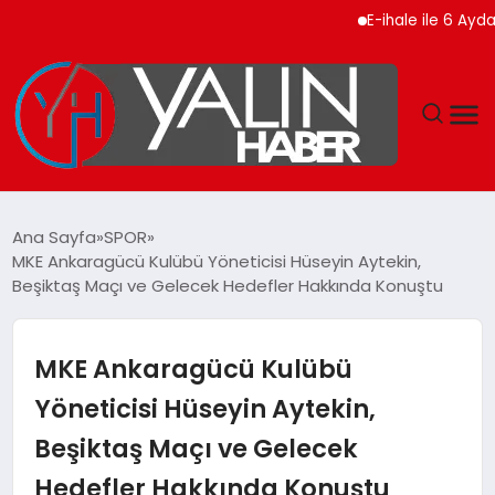
E-ihale ile 6 Ayda 2.7 Mi
GÜNDEM
Ana Sayfa
SPOR
MKE Ankaragücü Kulübü Yöneticisi Hüseyin Aytekin,
SPOR
Beşiktaş Maçı ve Gelecek Hedefler Hakkında Konuştu
DÜNYA
MKE Ankaragücü Kulübü
EKONOMİ
Yöneticisi Hüseyin Aytekin,
Beşiktaş Maçı ve Gelecek
YAŞAM
Hedefler Hakkında Konuştu