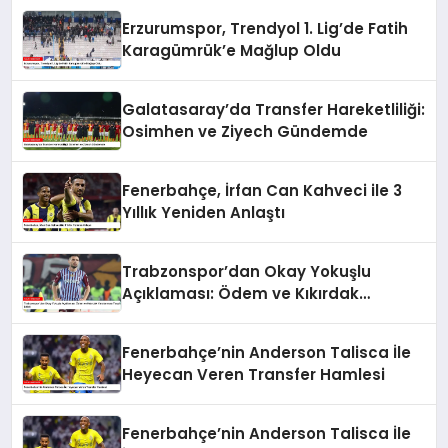
Erzurumspor, Trendyol 1. Lig’de Fatih
Karagümrük’e Mağlup Oldu
Galatasaray’da Transfer Hareketliliği:
Osimhen ve Ziyech Gündemde
Fenerbahçe, İrfan Can Kahveci ile 3
Yıllık Yeniden Anlaştı
Trabzonspor’dan Okay Yokuşlu
Açıklaması: Ödem ve Kıkırdak
Yaralanması Tespit Edildi
Fenerbahçe’nin Anderson Talisca İle
Heyecan Veren Transfer Hamlesi
Fenerbahçe’nin Anderson Talisca İle