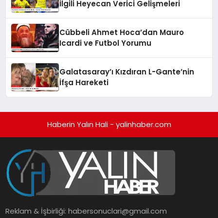
İlgili Heyecan Verici Gelişmeleri
Cübbeli Ahmet Hoca’dan Mauro
Icardi ve Futbol Yorumu
Galatasaray’ı Kızdıran L-Gante’nin
İfşa Hareketi
Haberin Yalın Hali - yalinhaber.com
Reklam & İşbirliği:
habersonuclari@gmail.com