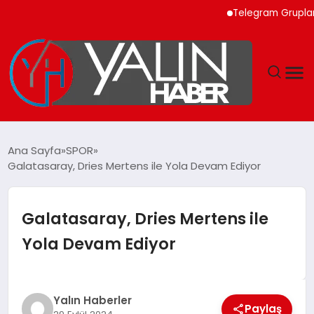
Telegram Grupları ile 
GÜNDEM
Ana Sayfa
SPOR
Galatasaray, Dries Mertens ile Yola Devam Ediyor
SPOR
DÜNYA
Galatasaray, Dries Mertens ile
Yola Devam Ediyor
EKONOMİ
YAŞAM
Yalın Haberler
Paylaş