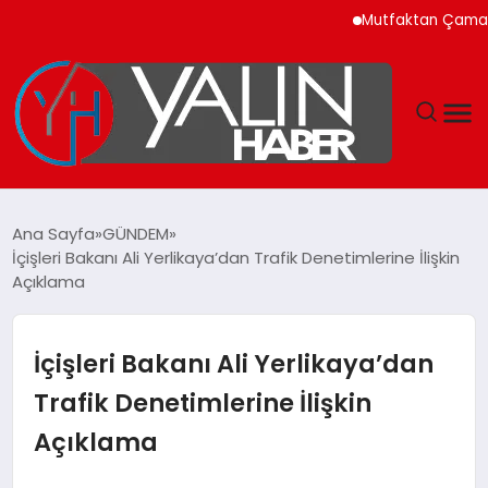
Mutfaktan Çamaşır Oda
GÜNDEM
Ana Sayfa
GÜNDEM
İçişleri Bakanı Ali Yerlikaya’dan Trafik Denetimlerine İlişkin
SPOR
Açıklama
DÜNYA
İçişleri Bakanı Ali Yerlikaya’dan
EKONOMİ
Trafik Denetimlerine İlişkin
Açıklama
YAŞAM