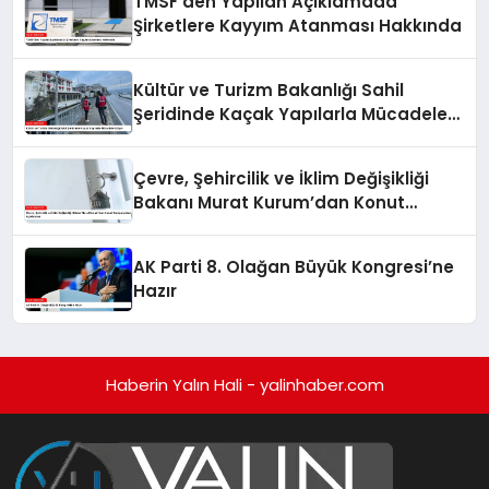
TMSF’den Yapılan Açıklamada
Şirketlere Kayyım Atanması Hakkında
Kültür ve Turizm Bakanlığı Sahil
Şeridinde Kaçak Yapılarla Mücadele
Ediyor
Çevre, Şehircilik ve İklim Değişikliği
Bakanı Murat Kurum’dan Konut
Kampanyaları Açıklaması
AK Parti 8. Olağan Büyük Kongresi’ne
Hazır
Haberin Yalın Hali - yalinhaber.com