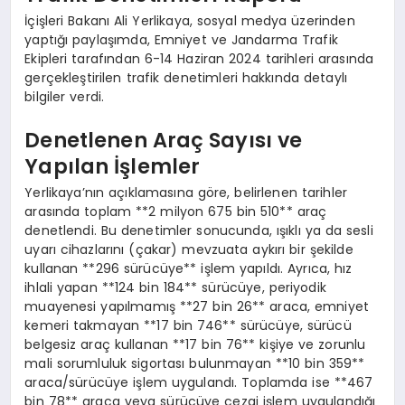
İçişleri Bakanı Ali Yerlikaya, sosyal medya üzerinden
yaptığı paylaşımda, Emniyet ve Jandarma Trafik
Ekipleri tarafından 6-14 Haziran 2024 tarihleri arasında
gerçekleştirilen trafik denetimleri hakkında detaylı
bilgiler verdi.
Denetlenen Araç Sayısı ve
Yapılan İşlemler
Yerlikaya’nın açıklamasına göre, belirlenen tarihler
arasında toplam **2 milyon 675 bin 510** araç
denetlendi. Bu denetimler sonucunda, ışıklı ya da sesli
uyarı cihazlarını (çakar) mevzuata aykırı bir şekilde
kullanan **296 sürücüye** işlem yapıldı. Ayrıca, hız
ihlali yapan **124 bin 184** sürücüye, periyodik
muayenesi yapılmamış **27 bin 26** araca, emniyet
kemeri takmayan **17 bin 746** sürücüye, sürücü
belgesiz araç kullanan **17 bin 76** kişiye ve zorunlu
mali sorumluluk sigortası bulunmayan **10 bin 359**
araca/sürücüye işlem uygulandı. Toplamda ise **467
bin 78** araca veya sürücüye cezai işlem uygulandığı