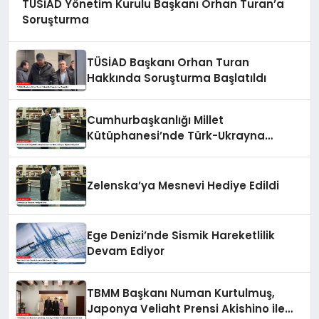
TÜSİAD Yönetim Kurulu Başkanı Orhan Turan’a
Soruşturma
TÜSİAD Başkanı Orhan Turan
Hakkında Soruşturma Başlatıldı
Cumhurbaşkanlığı Millet
Kütüphanesi’nde Türk-Ukrayna
İlişkileri Güçlendi
Zelenska’ya Mesnevi Hediye Edildi
Ege Denizi’nde Sismik Hareketlilik
Devam Ediyor
TBMM Başkanı Numan Kurtulmuş,
Japonya Veliaht Prensi Akishino ile