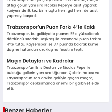
Trabzonspor’un genç oyuncusu Enis Destan, maçta
attığı golün yanı sıra Nicolas Pepe’ye asist yaparak
kariyerinde ilk kez bir maçta hem gol hem de asist
yapmayı başardı.
Trabzonspor’un Puan Farkı 4’te Kaldı
Trabzonspor, bu galibiyetle puanını 55’e yükselterek
dördüncü sıradaki Beşiktaş ile arasındaki puan farkını
4’te tuttu. Kayserispor ise 37 puanda kalarak küme
düşme hattından uzaklaşma fırsatını tepti.
Maçın Detayları ve Kadrolar
Trabzonspor’un Enis Destan ve Nicolas Pepe ile
bulduğu gollerin yanı sıra Uğurcan Çakır’ın hatası ve
Kayserispor’un son dakika golüyle geçen maçta,
Trabzonspor deplasmanda önemli bir galibiyet elde
etti.
Benzer Haberler