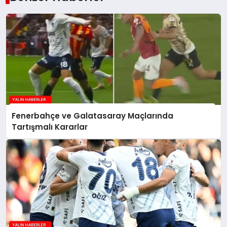
Fenerbahçe ve Galatasaray Maçlarında
Tartışmalı Kararlar