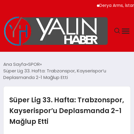
Derya Arms, İstanbul P
GÜNDEM
Ana Sayfa
SPOR
Süper Lig 33. Hafta: Trabzonspor, Kayserispor’u
SPOR
Deplasmanda 2-1 Mağlup Etti
DÜNYA
Süper Lig 33. Hafta: Trabzonspor,
EKONOMİ
Kayserispor’u Deplasmanda 2-1
Mağlup Etti
YAŞAM