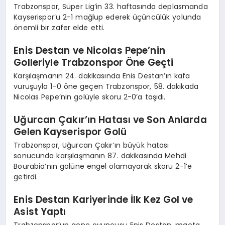
Trabzonspor, Süper Lig’in 33. haftasında deplasmanda
Kayserispor’u 2-1 mağlup ederek üçüncülük yolunda
önemli bir zafer elde etti.
Enis Destan ve Nicolas Pepe’nin
Golleriyle Trabzonspor Öne Geçti
Karşılaşmanın 24. dakikasında Enis Destan’ın kafa
vuruşuyla 1-0 öne geçen Trabzonspor, 58. dakikada
Nicolas Pepe’nin golüyle skoru 2-0’a taşıdı.
Uğurcan Çakır’ın Hatası ve Son Anlarda
Gelen Kayserispor Golü
Trabzonspor, Uğurcan Çakır’ın büyük hatası
sonucunda karşılaşmanın 87. dakikasında Mehdi
Bourabia’nın golüne engel olamayarak skoru 2-1’e
getirdi.
Enis Destan Kariyerinde İlk Kez Gol ve
Asist Yaptı