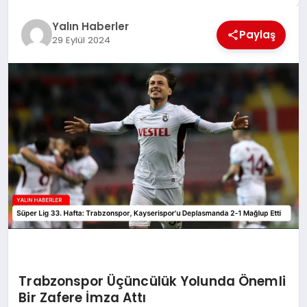
EĞİTİM
Yalın Haberler
Paylaş
29 Eylül 2024
TEKNOLOJİ
MAGAZİN
SAĞLIK
Trabzonspor Üçüncülük Yolunda Önemli
Bir Zafere İmza Attı