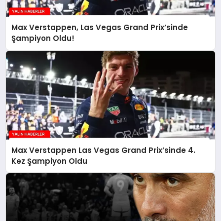
Max Verstappen, Las Vegas Grand Prix’sinde
Şampiyon Oldu!
Max Verstappen Las Vegas Grand Prix’sinde 4.
Kez Şampiyon Oldu