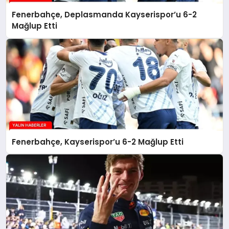
Fenerbahçe, Deplasmanda Kayserispor’u 6-2
Mağlup Etti
Fenerbahçe, Kayserispor’u 6-2 Mağlup Etti