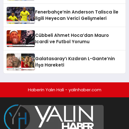
Fenerbahçe’nin Anderson Talisca İle
İlgili Heyecan Verici Gelişmeleri
Cübbeli Ahmet Hoca’dan Mauro
Icardi ve Futbol Yorumu
Galatasaray’ı Kızdıran L-Gante’nin
İfşa Hareketi
Haberin Yalın Hali - yalinhaber.com