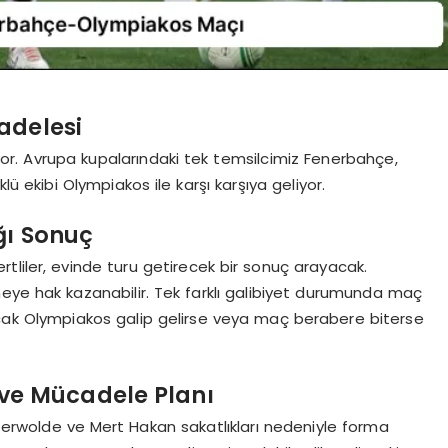
adelesi
or. Avrupa kupalarındaki tek temsilcimiz Fenerbahçe,
lü ekibi Olympiakos ile karşı karşıya geliyor.
ğı Sonuç
tliler, evinde turu getirecek bir sonuç arayacak.
çmeye hak kazanabilir. Tek farklı galibiyet durumunda maç
cak Olympiakos galip gelirse veya maç berabere biterse
 ve Mücadele Planı
terwolde ve Mert Hakan sakatlıkları nedeniyle forma