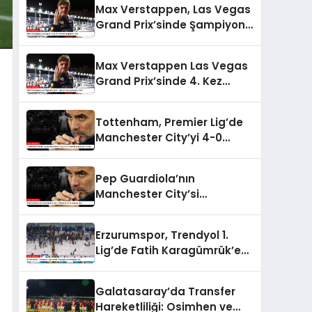
Max Verstappen, Las Vegas
Grand Prix’sinde Şampiyon
Oldu!
Max Verstappen Las Vegas
Grand Prix’sinde 4. Kez
Şampiyon Oldu
Tottenham, Premier Lig’de
Manchester City’yi 4-0
Yenerek Büyük Şok Yarattı
Pep Guardiola’nın
Manchester City’si
Tottenham’a 4-0 mağlup
oldu
Erzurumspor, Trendyol 1.
Lig’de Fatih Karagümrük’e
Mağlup Oldu
Galatasaray’da Transfer
Hareketliliği: Osimhen ve