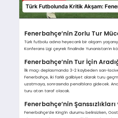
Fenerbahçe’nin Zorlu Tur Müc
Türk futbolu adına heyecanlı bir akşam yaşanıy
Konferans Ligi çeyrek finalinde Yunanistan’ın kök
Fenerbahçe’nin Tur İçin Aradı
İlk maçı deplasmanda 3-2 kaybeden sarı-laciver
Fenerbahçe, iki farklı galibiyet alarak turu ge
uzatmaya, sonrasında penaltılara gidecek. An
turu atan taraf olacak.
Fenerbahçe’nin Şanssızlıkları
Fenerbahçe’de King’in durumu belirsizken, Oos