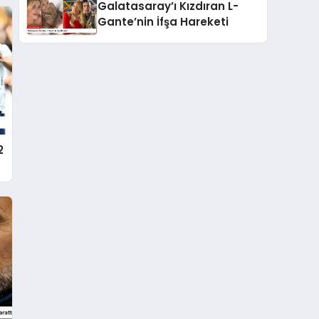
Galatasaray’ı Kızdıran L-
Gante’nin İfşa Hareketi
2