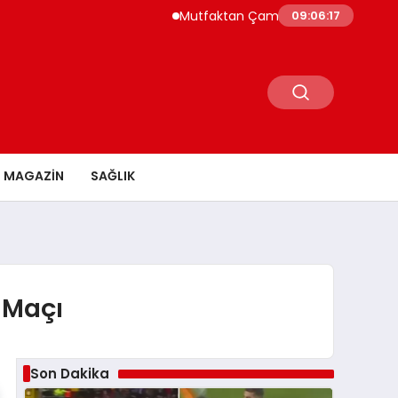
Mutfaktan Çamaşır Odasına Evin Ritmini K
09:06:18
MAGAZİN
SAĞLIK
 Maçı
Son Dakika