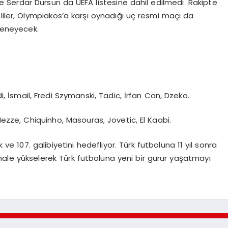
e Serdar Dursun da UEFA listesine dahil edilmedi. Rakipte
liler, Olympiakos’a karşı oynadığı üç resmi maçı da
deneyecek.
di, İsmail, Fredi Szymanski, Tadic, İrfan Can, Dzeko.
 Hezze, Chiquinho, Masouras, Jovetic, El Kaabi.
 107. galibiyetini hedefliyor. Türk futboluna 11 yıl sonra
ı finale yükselerek Türk futboluna yeni bir gurur yaşatmayı