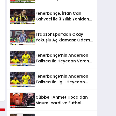
Ziyech Gündemde
Fenerbahçe, İrfan Can
Kahveci ile 3 Yıllık Yeniden
Anlaştı
Trabzonspor’dan Okay
Yokuşlu Açıklaması: Ödem
ve Kıkırdak Yaralanması
Tespit Edildi
Fenerbahçe’nin Anderson
Talisca İle Heyecan Veren
Transfer Hamlesi
Fenerbahçe’nin Anderson
Talisca İle İlgili Heyecan
Verici Gelişmeleri
Cübbeli Ahmet Hoca’dan
Mauro Icardi ve Futbol
Yorumu