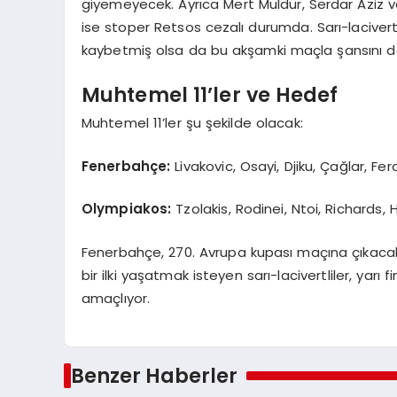
giyemeyecek. Ayrıca Mert Müldür, Serdar Aziz v
ise stoper Retsos cezalı durumda. Sarı-lacivert
kaybetmiş olsa da bu akşamki maçla şansını 
Muhtemel 11’ler ve Hedef
Muhtemel 11’ler şu şekilde olacak:
Fenerbahçe:
Livakovic, Osayi, Djiku, Çağlar, Fer
Olympiakos:
Tzolakis, Rodinei, Ntoi, Richards,
Fenerbahçe, 270. Avrupa kupası maçına çıkacak ve
bir ilki yaşatmak isteyen sarı-lacivertliler, yar
amaçlıyor.
Benzer Haberler