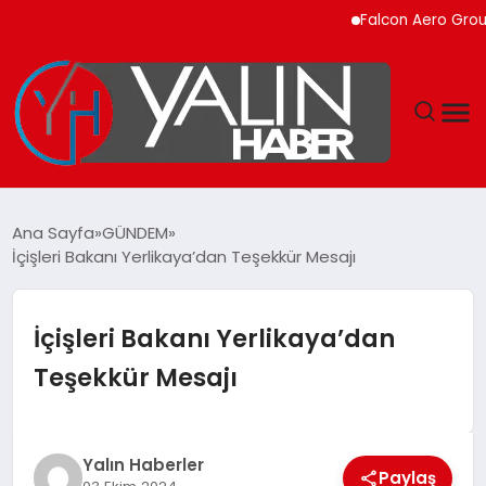
Falcon Aero Group, Kür
GÜNDEM
Ana Sayfa
GÜNDEM
İçişleri Bakanı Yerlikaya’dan Teşekkür Mesajı
SPOR
DÜNYA
İçişleri Bakanı Yerlikaya’dan
Teşekkür Mesajı
EKONOMİ
YAŞAM
Yalın Haberler
Paylaş