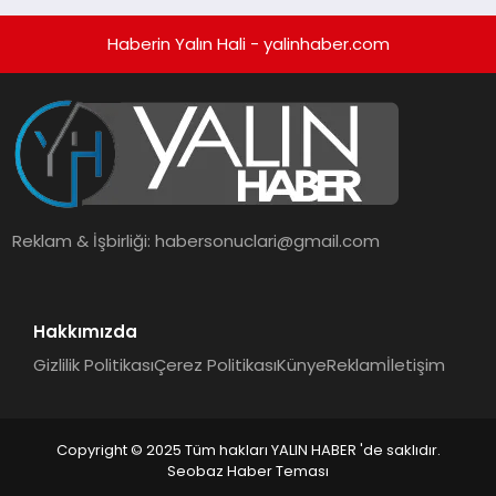
Haberin Yalın Hali - yalinhaber.com
Reklam & İşbirliği:
habersonuclari@gmail.com
Hakkımızda
Gizlilik Politikası
Çerez Politikası
Künye
Reklam
İletişim
Copyright © 2025 Tüm hakları YALIN HABER 'de saklıdır.
Seobaz Haber Teması