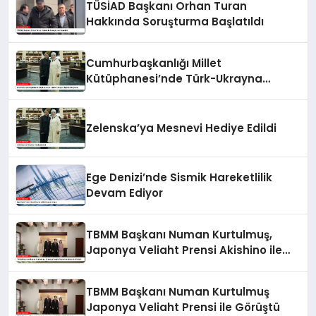
TÜSİAD Başkanı Orhan Turan
Hakkında Soruşturma Başlatıldı
Cumhurbaşkanlığı Millet
Kütüphanesi’nde Türk-Ukrayna
İlişkileri Güçlendi
Zelenska’ya Mesnevi Hediye Edildi
Ege Denizi’nde Sismik Hareketlilik
Devam Ediyor
TBMM Başkanı Numan Kurtulmuş,
Japonya Veliaht Prensi Akishino ile
Görüştü
TBMM Başkanı Numan Kurtulmuş
Japonya Veliaht Prensi ile Görüştü