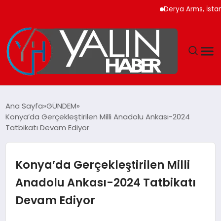
Derya Arms, İstanbul 
GÜNDEM
Ana Sayfa
GÜNDEM
Konya’da Gerçekleştirilen Milli Anadolu Ankası-2024
SPOR
Tatbikatı Devam Ediyor
DÜNYA
Konya’da Gerçekleştirilen Milli
EKONOMİ
Anadolu Ankası-2024 Tatbikatı
Devam Ediyor
YAŞAM