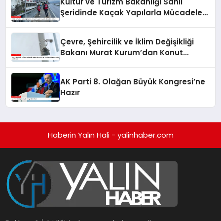
Kültür ve Turizm Bakanlığı Sahil
Şeridinde Kaçak Yapılarla Mücadele
Ediyor
Çevre, Şehircilik ve İklim Değişikliği
Bakanı Murat Kurum’dan Konut
Kampanyaları Açıklaması
AK Parti 8. Olağan Büyük Kongresi’ne
Hazır
Haberin Yalın Hali - yalinhaber.com