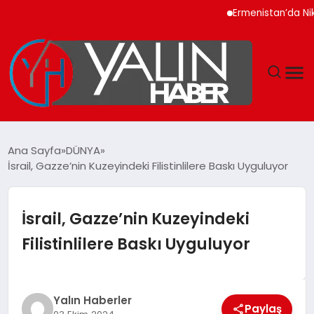
Ermenistan’da Nikol Pa
GÜNDEM
Ana Sayfa
DÜNYA
İsrail, Gazze’nin Kuzeyindeki Filistinlilere Baskı Uyguluyor
SPOR
DÜNYA
İsrail, Gazze’nin Kuzeyindeki
Filistinlilere Baskı Uyguluyor
EKONOMİ
YAŞAM
Yalın Haberler
Paylaş