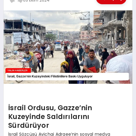
03 Ekim 2024
EĞİTİM
TEKNOLOJİ
MAGAZİN
SAĞLIK
İsrail Ordusu, Gazze’nin
Kuzeyinde Saldırılarını
Sürdürüyor
İsrail Sözcüsü Avichai Adraee’nin sosyal medya