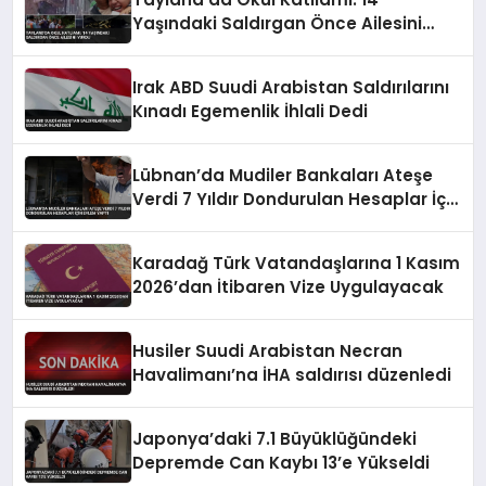
Yaşındaki Saldırgan Önce Ailesini
Vurdu
Irak ABD Suudi Arabistan Saldırılarını
Kınadı Egemenlik İhlali Dedi
Lübnan’da Mudiler Bankaları Ateşe
Verdi 7 Yıldır Dondurulan Hesaplar İçin
Eylem Yaptı
Karadağ Türk Vatandaşlarına 1 Kasım
2026’dan İtibaren Vize Uygulayacak
Husiler Suudi Arabistan Necran
Havalimanı’na İHA saldırısı düzenledi
Japonya’daki 7.1 Büyüklüğündeki
Depremde Can Kaybı 13’e Yükseldi