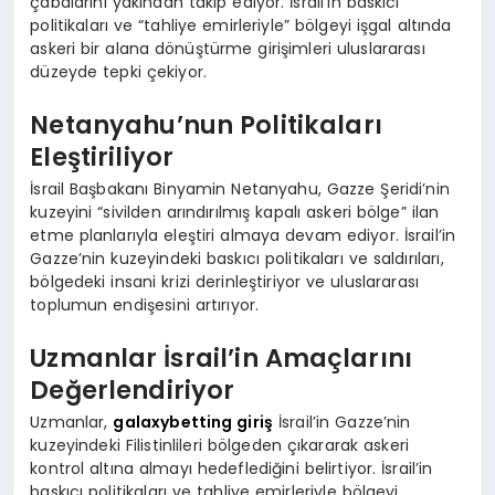
çabalarını yakından takip ediyor. İsrail’in baskıcı
politikaları ve “tahliye emirleriyle” bölgeyi işgal altında
askeri bir alana dönüştürme girişimleri uluslararası
düzeyde tepki çekiyor.
Netanyahu’nun Politikaları
Eleştiriliyor
İsrail Başbakanı Binyamin Netanyahu, Gazze Şeridi’nin
kuzeyini “sivilden arındırılmış kapalı askeri bölge” ilan
etme planlarıyla eleştiri almaya devam ediyor. İsrail’in
Gazze’nin kuzeyindeki baskıcı politikaları ve saldırıları,
bölgedeki insani krizi derinleştiriyor ve uluslararası
toplumun endişesini artırıyor.
Uzmanlar İsrail’in Amaçlarını
Değerlendiriyor
Uzmanlar,
galaxybetting giriş
İsrail’in Gazze’nin
kuzeyindeki Filistinlileri bölgeden çıkararak askeri
kontrol altına almayı hedeflediğini belirtiyor. İsrail’in
baskıcı politikaları ve tahliye emirleriyle bölgeyi