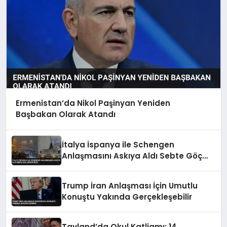
Ermenistan’da Nikol Paşinyan Yeniden
Başbakan Olarak Atandı
İtalya İspanya ile Schengen
Anlaşmasını Askıya Aldı Sebte Göç
Akını Etkisi
Trump İran Anlaşması İçin Umutlu
Konuştu Yakında Gerçekleşebilir
Tayland’da Okul Katliamı: 14