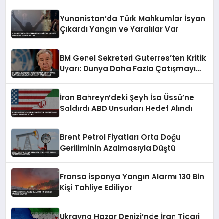
Yunanistan’da Türk Mahkumlar İsyan
Çıkardı Yangın ve Yaralılar Var
BM Genel Sekreteri Guterres’ten Kritik
Uyarı: Dünya Daha Fazla Çatışmayı
Kaldıramaz
İran Bahreyn’deki Şeyh İsa Üssü’ne
Saldırdı ABD Unsurları Hedef Alındı
Brent Petrol Fiyatları Orta Doğu
Geriliminin Azalmasıyla Düştü
Fransa İspanya Yangın Alarmı 130 Bin
Kişi Tahliye Ediliyor
Ukrayna Hazar Denizi’nde İran Ticari