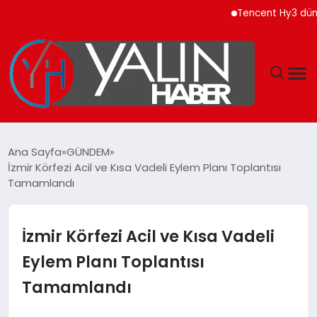
Tencent Hy3 dünya ge
GÜNDEM
Ana Sayfa
GÜNDEM
İzmir Körfezi Acil ve Kısa Vadeli Eylem Planı Toplantısı
SPOR
Tamamlandı
DÜNYA
İzmir Körfezi Acil ve Kısa Vadeli
EKONOMİ
Eylem Planı Toplantısı
Tamamlandı
YAŞAM