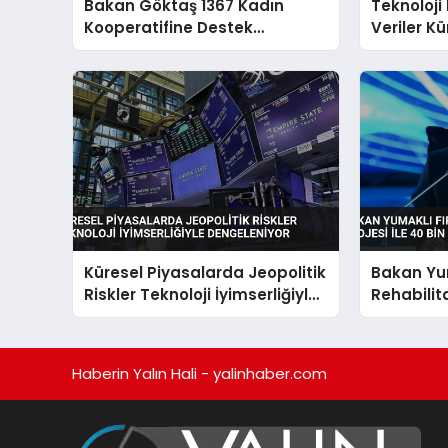
Bakan Göktaş 1367 Kadın
Teknoloji 
Kooperatifine Destek
Veriler Kü
Verdiklerini Açıkladı
Destekliy
Küresel Piyasalarda Jeopolitik
Bakan Yum
Riskler Teknoloji İyimserliğiyle
Rehabilit
Dengeleniyor
Bin Haney
Açıkladı
Haberin Yalın Hali - yalinhaber.com