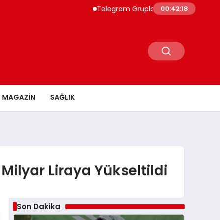
Telegram Grupları ile Doğru Topluluğa Ula
00:42:19
MAGAZİN
SAĞLIK
ilyar Liraya Yükseltildi
Son Dakika