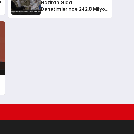
n
Haziran Gıda
Denetimlerinde 242,8 Milyon
TL Ceza Kesildi
e