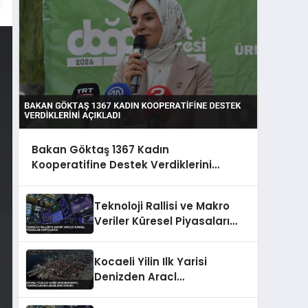
Bakan Göktaş 1367 Kadın
Kooperatifine Destek Verdiklerini
Açıkladı
Teknoloji Rallisi ve Makro
Veriler Küresel Piyasaları
Destekliyor
Kocaeli Yilin Ilk Yarisi
Denizden Aracl
Tasimaciliginda Liderligini
Korudu