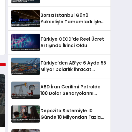
Devreye Giriyor
Borsa İstanbul Günü
Yükselişle Tamamladı İşlem
Hacmi 185 Milyar Lirayı Buldu
Türkiye OECD’de Reel Ücret
Artışında İkinci Oldu
Türkiye’den AB’ye 6 Ayda 55
Milyar Dolarlık İhracat
Gerçekleşti
ABD İran Gerilimi Petrolde
100 Dolar Senaryolarını
Tetikledi
Depozito Sistemiyle 10
Günde 18 Milyondan Fazla
Ambalaj Toplandı