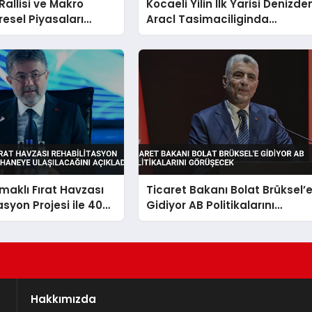
Rallisi ve Makro
Kocaeli Yilin Ilk Yarisi Denizde
resel Piyasaları
Aracl Tasimaciliginda
or
Liderligini Korudu
aklı Fırat Havzası
Ticaret Bakanı Bolat Brüksel’
asyon Projesi ile 40
Gidiyor AB Politikalarını
e Ulaşılacağını
Görüşecek
Hakkımızda