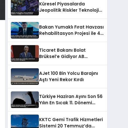
Küresel Piyasalarda
Jeopolitik Riskler Teknoloji
İyimserliğiyle Dengeleniyor
Bakan Yumaklı Fırat Havzası
Rehabilitasyon Projesi ile 40
Bin Haneye Ulaşılacağını
Açıkladı
Ticaret Bakanı Bolat
Brüksel’e Gidiyor AB
Politikalarını Görüşecek
AJet 100 Bin Yolcu Barajını
Aştı Yeni Rekor Kırdı
Türkiye Haziran Ayını Son 56
Yılın En Sıcak 11. Dönemi
Olarak Tamamladı
KKTC Gemi Trafik Hizmetleri
Sistemi 20 Temmuz’da