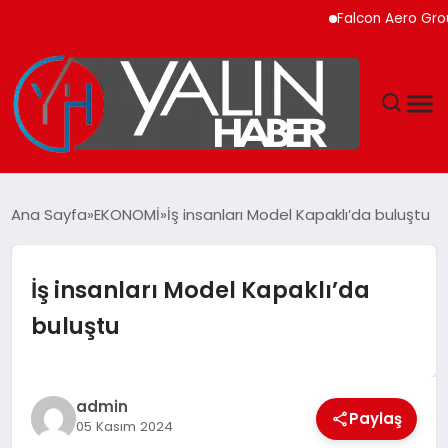
Falcon Aero Group, Küresel
GÜNDEM
Ana Sayfa
EKONOMİ
İş insanları Model Kapaklı’da buluştu
SPOR
İş insanları Model Kapaklı’da
DÜNYA
buluştu
EKONOMİ
YAŞAM
admin
Paylaş
05 Kasım 2024