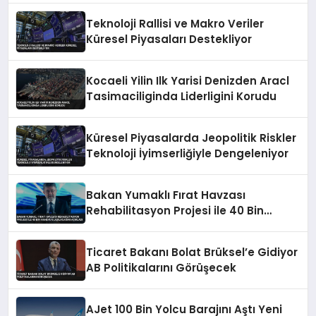
Teknoloji Rallisi ve Makro Veriler
Küresel Piyasaları Destekliyor
Kocaeli Yilin Ilk Yarisi Denizden Aracl
Tasimaciliginda Liderligini Korudu
Küresel Piyasalarda Jeopolitik Riskler
Teknoloji İyimserliğiyle Dengeleniyor
Bakan Yumaklı Fırat Havzası
Rehabilitasyon Projesi ile 40 Bin
Haneye Ulaşılacağını Açıkladı
Ticaret Bakanı Bolat Brüksel’e Gidiyor
AB Politikalarını Görüşecek
AJet 100 Bin Yolcu Barajını Aştı Yeni