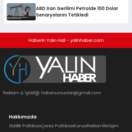
ABD İran Gerilimi Petrolde 100 Dolar
Senaryolarını Tetikledi
Haberin Yalın Hali - yalinhaber.com
Reklam & İşbirliği:
habersonuclari@gmail.com
Hakkımızda
Gizlilik Politikası
Çerez Politikası
Künye
Reklam
İletişim