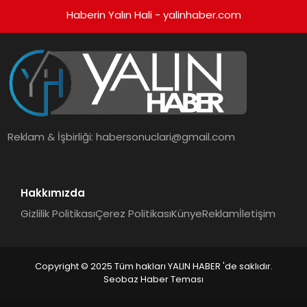
Haberin Yalın Hali - yalinhaber.com
Reklam & İşbirliği:
habersonuclari@gmail.com
Hakkımızda
Gizlilik Politikası
Çerez Politikası
Künye
Reklam
İletişim
Copyright © 2025 Tüm hakları YALIN HABER 'de saklıdır.
Seobaz Haber Teması