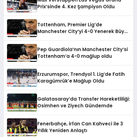
Prix’sinde 4. Kez Şampiyon Oldu
Tottenham, Premier Lig’de
Manchester City’yi 4-0 Yenerek Büyük
Şok Yarattı
Pep Guardiola’nın Manchester City’si
Tottenham’a 4-0 mağlup oldu
Erzurumspor, Trendyol 1. Lig’de Fatih
Karagümrük’e Mağlup Oldu
Galatasaray’da Transfer Hareketliliği:
Osimhen ve Ziyech Gündemde
Fenerbahçe, İrfan Can Kahveci ile 3
Yıllık Yeniden Anlaştı