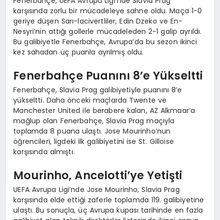
Fenerbahçe, UEFA Avrupa Ligi’nde Slavia Prag
karşısında zorlu bir mücadeleye sahne oldu. Maça 1-0
geriye düşen Sarı-lacivertliler, Edin Dzeko ve En-
Nesyri’nin attığı gollerle mücadeleden 2-1 galip ayrıldı.
Bu galibiyetle Fenerbahçe, Avrupa’da bu sezon ikinci
kez sahadan üç puanla ayrılmış oldu.
Fenerbahçe Puanını 8’e Yükseltti
Fenerbahçe, Slavia Prag galibiyetiyle puanını 8’e
yükseltti. Daha önceki maçlarda Twente ve
Manchester United ile berabere kalan, AZ Alkmaar’a
mağlup olan Fenerbahçe, Slavia Prag maçıyla
toplamda 8 puana ulaştı. Jose Mourinho’nun
öğrencileri, ligdeki ilk galibiyetini ise St. Gilloise
karşısında almıştı.
Mourinho, Ancelotti’ye Yetişti
UEFA Avrupa Ligi’nde Jose Mourinho, Slavia Prag
karşısında elde ettiği zaferle toplamda 119. galibiyetine
ulaştı. Bu sonuçla, üç Avrupa kupası tarihinde en fazla