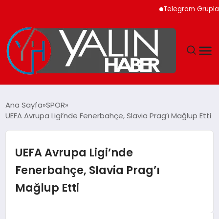
Telegram Grupları ile 
GÜNDEM
Ana Sayfa
SPOR
UEFA Avrupa Ligi’nde Fenerbahçe, Slavia Prag’ı Mağlup Etti
SPOR
DÜNYA
UEFA Avrupa Ligi’nde
Fenerbahçe, Slavia Prag’ı
EKONOMİ
Mağlup Etti
YAŞAM