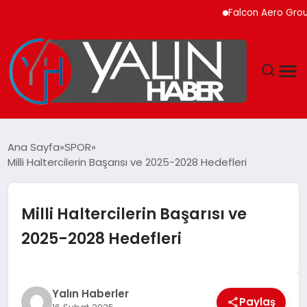
Falcon Aero Group, Kür
GÜNDEM
Ana Sayfa
SPOR
Milli Haltercilerin Başarısı ve 2025-2028 Hedefleri
SPOR
DÜNYA
Milli Haltercilerin Başarısı ve
2025-2028 Hedefleri
EKONOMİ
YAŞAM
Yalın Haberler
Paylaş