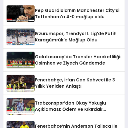
Pep Guardiola’nın Manchester City’si
Tottenham’a 4-0 mağlup oldu
Erzurumspor, Trendyol 1. Lig’de Fatih
Karagümrük’e Mağlup Oldu
Galatasaray’da Transfer Hareketliliği:
Osimhen ve Ziyech Gündemde
Fenerbahçe, İrfan Can Kahveci ile 3
Yıllık Yeniden Anlaştı
Trabzonspor’dan Okay Yokuşlu
Açıklaması: Ödem ve Kıkırdak
Yaralanması Tespit Edildi
Fenerbahçe’nin Anderson Talisca İle