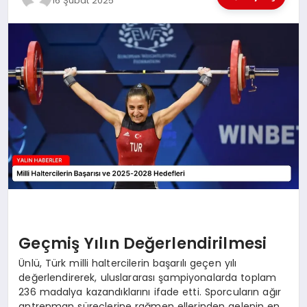
16 Şubat 2025
EĞİTİM
TEKNOLOJİ
MAGAZİN
SAĞLIK
Geçmiş Yılın Değerlendirilmesi
Ünlü, Türk milli haltercilerin başarılı geçen yılı
değerlendirerek, uluslararası şampiyonalarda toplam
236 madalya kazandıklarını ifade etti. Sporcuların ağır
antrenman süreçlerine rağmen ellerinden gelenin en