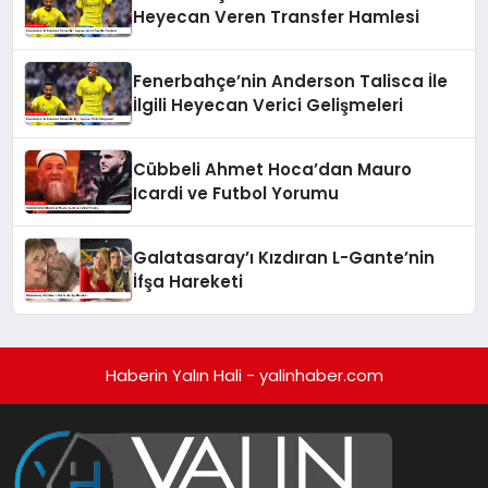
Heyecan Veren Transfer Hamlesi
Fenerbahçe’nin Anderson Talisca İle
İlgili Heyecan Verici Gelişmeleri
Cübbeli Ahmet Hoca’dan Mauro
Icardi ve Futbol Yorumu
Galatasaray’ı Kızdıran L-Gante’nin
İfşa Hareketi
Haberin Yalın Hali - yalinhaber.com