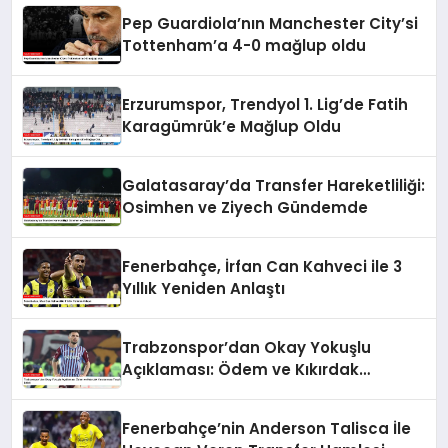
Pep Guardiola’nın Manchester City’si
Tottenham’a 4-0 mağlup oldu
Erzurumspor, Trendyol 1. Lig’de Fatih
Karagümrük’e Mağlup Oldu
Galatasaray’da Transfer Hareketliliği:
Osimhen ve Ziyech Gündemde
Fenerbahçe, İrfan Can Kahveci ile 3
Yıllık Yeniden Anlaştı
Trabzonspor’dan Okay Yokuşlu
Açıklaması: Ödem ve Kıkırdak
Yaralanması Tespit Edildi
Fenerbahçe’nin Anderson Talisca İle