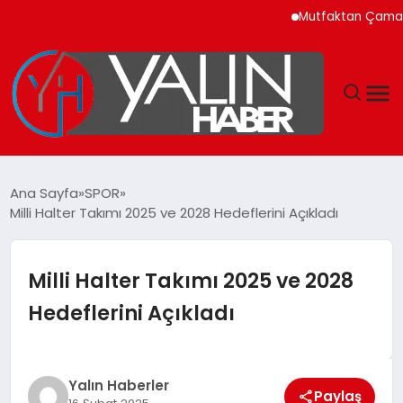
Mutfaktan Çamaşır Oda
GÜNDEM
Ana Sayfa
SPOR
Milli Halter Takımı 2025 ve 2028 Hedeflerini Açıkladı
SPOR
DÜNYA
Milli Halter Takımı 2025 ve 2028
Hedeflerini Açıkladı
EKONOMİ
YAŞAM
Yalın Haberler
Paylaş