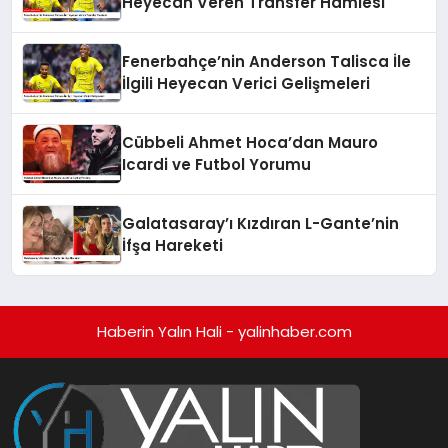
Heyecan Veren Transfer Hamlesi
Fenerbahçe’nin Anderson Talisca İle
İlgili Heyecan Verici Gelişmeleri
Cübbeli Ahmet Hoca’dan Mauro
Icardi ve Futbol Yorumu
Galatasaray’ı Kızdıran L-Gante’nin
İfşa Hareketi
Haberin Yalın Hali - yalinhaber.com