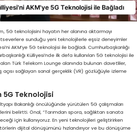
m, 5G teknolojisini hayatın her alanına aktarmayı
severlere sunduğu yeni teknolojilerle eşsiz deneyimler
i’ni AKM’ye 5G teknolojisi ile bağladı. Cumhurbaşkanlığı
şkanlığı Külliyesi’nde ilk defa kullanılan 5G teknolojisi ile
 alan Türk Telekom Lounge alanında bulunan davetliler,
ş açısı sağlayan sanal gerçeklik (VR) gözlüğüyle izleme
n 5G Teknolojisi
ltyapı Bakanlığı öncülüğünde yürütülen 5G çalışmaları
rini belirtti. Önal, “Tarımdan spora, sağlıktan sanata
ceği için kullanıyoruz. En yeni teknolojileri geliştirirken
ektörlerin dijital dönüşümünü hızlandırıyor ve bu dönüşüme