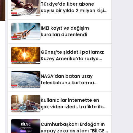
Türkiye’de fiber abone
sayısı bir yılda 2 milyon kişi
arttı
IMEI kayıt ve değişim
kuralları düzenlendi
Güneş’te şiddetli patlama:
Kuzey Amerika’da radyo
kesintileri yaşandı
NASA’dan batan uzay
teleskobunu kurtarma
operasyonu: Yörüngede
kritik buluşma
Kullanıcılar internette en
çok video izledi, trafikte ilk
sırayı YouTube aldı
Cumhurbaşkanı Erdoğan’ın
yapay zeka asistanı “BİLGE”