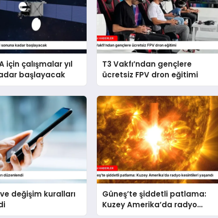
 için çalışmalar yıl
T3 Vakfı’ndan gençlere
adar başlayacak
ücretsiz FPV dron eğitimi
 ve değişim kuralları
Güneş’te şiddetli patlama:
di
Kuzey Amerika’da radyo
kesintileri yaşandı