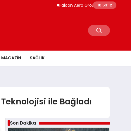
Falcon Aero Group, Küresel Havacılık Tedar
10:53:13
MAGAZİN
SAĞLIK
eknolojisi ile Bağladı
Son Dakika