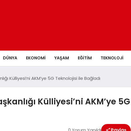
DÜNYA
EKONOMİ
YAŞAM
EĞİTİM
TEKNOLOJİ
ı Külliyesi’ni AKM’ye 5G Teknolojisi ile Bağladı
anlığı Külliyesi’ni AKM’ye 5G T
0 Yorum Yapıldı
Paylaş