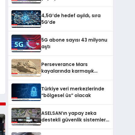
vitrine çıkıyor
4,5G’de hedef aşıldı, sıra
5G’de
5G abone sayısı 43 milyonu
aştı
Perseverance Mars
kayalarında karmaşık
organik bileşikler tespit etti
Türkiye veri merkezlerinde
“bölgesel üs” olacak
ASELSAN’ın yapay zeka
destekli güvenlik sistemleri
81 ilde kullanımda