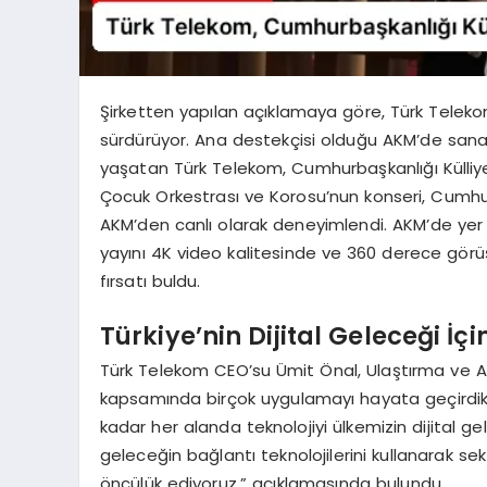
Şirketten yapılan açıklamaya göre, Türk Teleko
sürdürüyor. Ana destekçisi olduğu AKM’de sanat
yaşatan Türk Telekom, Cumhurbaşkanlığı Külliyes
Çocuk Orkestrası ve Korosu’nun konseri, Cumhurba
AKM’den canlı olarak deneyimlendi. AKM’de yer
yayını 4K video kalitesinde ve 360 derece görü
fırsatı buldu.
Türkiye’nin Dijital Geleceği İçi
Türk Telekom CEO’su Ümit Önal, Ulaştırma ve A
kapsamında birçok uygulamayı hayata geçirdikle
kadar her alanda teknolojiyi ülkemizin dijital gele
geleceğin bağlantı teknolojilerini kullanarak s
öncülük ediyoruz.” açıklamasında bulundu.