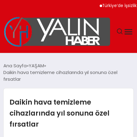
Türkiye’de İşsizlik Or
GÜNDEM
Ana Sayfa
YAŞAM
Daikin hava temizleme cihazlarında yıl sonuna özel
SPOR
fırsatlar
DÜNYA
Daikin hava temizleme
EKONOMİ
cihazlarında yıl sonuna özel
fırsatlar
YAŞAM