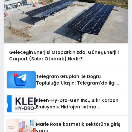
Geleceğin Enerjisi Otoparkınızda: Güneş Enerjili
Carport (Solar Otopark) Nedir?
Telegram Grupları ile Doğru
Topluluğa Ulaşın: Telegram’da İlgi
Alanına Uygun Grup Bulma
Kleen-Hy-Dro-Gen Inc., Sıfır Karbon
Emisyonlu Hidrojen Isıtma
Teknolojisinde ISO ve TSSA
Düzenleyici Onaylarını Aldı
Marie Rose kozmetik sektörüne giriş
yaptı