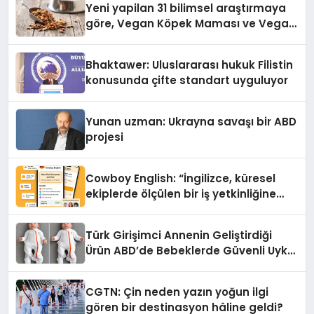
Yeni yapilan 31 bilimsel araştırmaya
göre, Vegan Köpek Maması ve Vegan
Kedi Mamasının İyi Sindirildiğini
Ortaya Koydu
Bhaktawer: Uluslararası hukuk Filistin
konusunda çifte standart uyguluyor
Yunan uzman: Ukrayna savaşı bir ABD
projesi
Cowboy English: “İngilizce, küresel
ekiplerde ölçülen bir iş yetkinliğine
dönüşüyor”
Türk Girişimci Annenin Geliştirdiği
Ürün ABD’de Bebeklerde Güvenli Uyku
Standardına Yeni Bir Bakış Açısı
Getiriyor.
CGTN: Çin neden yazın yoğun ilgi
gören bir destinasyon hâline geldi?