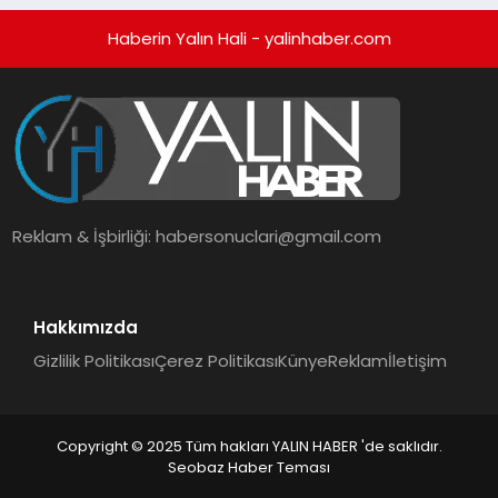
Haberin Yalın Hali - yalinhaber.com
Reklam & İşbirliği:
habersonuclari@gmail.com
Hakkımızda
Gizlilik Politikası
Çerez Politikası
Künye
Reklam
İletişim
Copyright © 2025 Tüm hakları YALIN HABER 'de saklıdır.
Seobaz Haber Teması