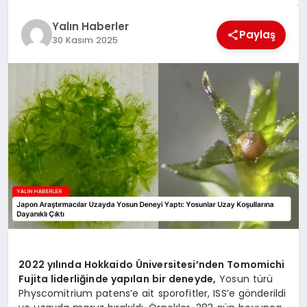
EĞİTİM
Yalın Haberler
Paylaş
30 Kasım 2025
TEKNOLOJİ
MAGAZİN
SAĞLIK
2022 yılında Hokkaido Üniversitesi’nden Tomomichi
Fujita liderliğinde yapılan bir deneyde,
Yosun türü
Physcomitrium patens’e ait sporofitler, ISS’e gönderildi