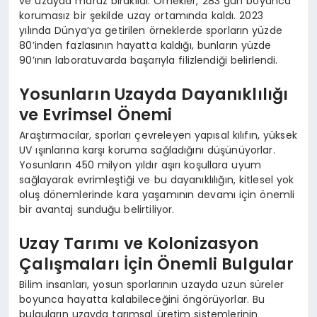
ve uzayda maruz bırakıldı. Örnekler, 283 gün boyunca
korumasız bir şekilde uzay ortamında kaldı. 2023
yılında Dünya’ya getirilen örneklerde sporların yüzde
80’inden fazlasının hayatta kaldığı, bunların yüzde
90’ının laboratuvarda başarıyla filizlendiği belirlendi.
Yosunların Uzayda Dayanıklılığı
ve Evrimsel Önemi
Araştırmacılar, sporları çevreleyen yapısal kılıfın, yüksek
UV ışınlarına karşı koruma sağladığını düşünüyorlar.
Yosunların 450 milyon yıldır aşırı koşullara uyum
sağlayarak evrimleştiği ve bu dayanıklılığın, kitlesel yok
oluş dönemlerinde kara yaşamının devamı için önemli
bir avantaj sunduğu belirtiliyor.
Uzay Tarımı ve Kolonizasyon
Çalışmaları İçin Önemli Bulgular
Bilim insanları, yosun sporlarının uzayda uzun süreler
boyunca hayatta kalabileceğini öngörüyorlar. Bu
bulguların uzayda tarımsal üretim sistemlerinin