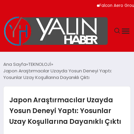
Falcon Aero Group, Kür
GÜNDEM
Ana Sayfa
TEKNOLOJİ
Japon Araştırmacılar Uzayda Yosun Deneyi Yaptı:
SPOR
Yosunlar Uzay Koşullarına Dayanıklı Çıktı
DÜNYA
Japon Araştırmacılar Uzayda
EKONOMİ
Yosun Deneyi Yaptı: Yosunlar
Uzay Koşullarına Dayanıklı Çıktı
YAŞAM