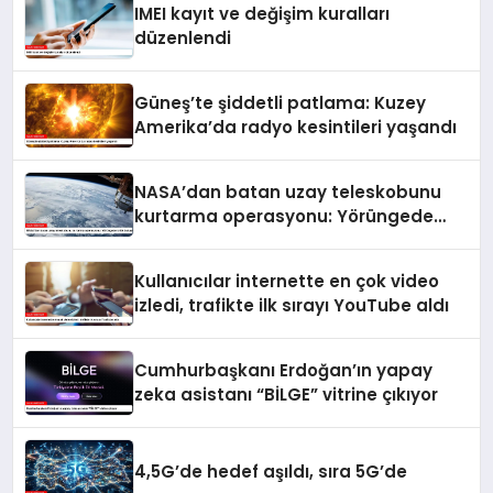
IMEI kayıt ve değişim kuralları
düzenlendi
Güneş’te şiddetli patlama: Kuzey
Amerika’da radyo kesintileri yaşandı
NASA’dan batan uzay teleskobunu
kurtarma operasyonu: Yörüngede
kritik buluşma
Kullanıcılar internette en çok video
izledi, trafikte ilk sırayı YouTube aldı
Cumhurbaşkanı Erdoğan’ın yapay
zeka asistanı “BİLGE” vitrine çıkıyor
4,5G’de hedef aşıldı, sıra 5G’de