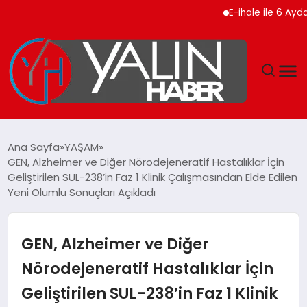
E-ihale ile 6 Ayda 2.7 Mil
GÜNDEM
Ana Sayfa
YAŞAM
GEN, Alzheimer ve Diğer Nörodejeneratif Hastalıklar İçin
SPOR
Geliştirilen SUL-238’in Faz 1 Klinik Çalışmasından Elde Edilen
Yeni Olumlu Sonuçları Açıkladı
DÜNYA
GEN, Alzheimer ve Diğer
EKONOMİ
Nörodejeneratif Hastalıklar İçin
YAŞAM
Geliştirilen SUL-238’in Faz 1 Klinik