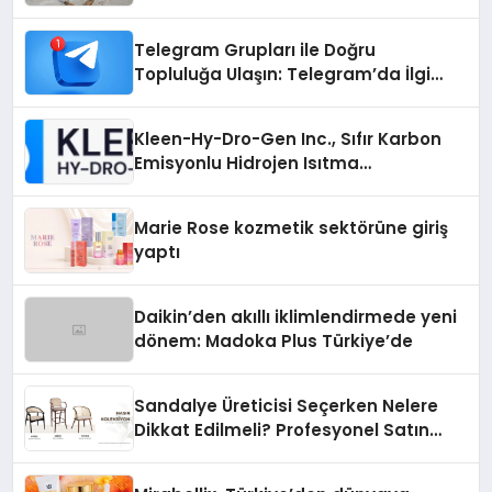
Otopark) Nedir?
Telegram Grupları ile Doğru
Topluluğa Ulaşın: Telegram’da İlgi
Alanına Uygun Grup Bulma
Kleen-Hy-Dro-Gen Inc., Sıfır Karbon
Emisyonlu Hidrojen Isıtma
Teknolojisinde ISO ve TSSA
Düzenleyici Onaylarını Aldı
Marie Rose kozmetik sektörüne giriş
yaptı
Daikin’den akıllı iklimlendirmede yeni
dönem: Madoka Plus Türkiye’de
Sandalye Üreticisi Seçerken Nelere
Dikkat Edilmeli? Profesyonel Satın
Alma Rehberi