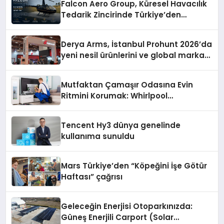
Falcon Aero Group, Küresel Havacılık
Tedarik Zincirinde Türkiye’den
Dünyaya Açılıyor
Derya Arms, İstanbul Prohunt 2026’da
yeni nesil ürünlerini ve global marka
vizyonunu sergiledi
Mutfaktan Çamaşır Odasına Evin
Ritmini Korumak: Whirlpool
Cihazlarında Dürüst Teknik Destek
Deneyimi
Tencent Hy3 dünya genelinde
kullanıma sunuldu
Mars Türkiye’den “Köpeğini İşe Götür
Haftası” çağrısı
Geleceğin Enerjisi Otoparkınızda:
Güneş Enerjili Carport (Solar