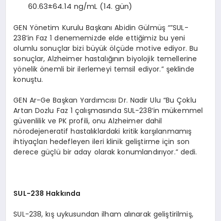
60.63±64.14 ng/mL (14. gün)
GEN Yönetim Kurulu Başkanı Abidin Gülmüş “”SUL-
238’in Faz 1 denememizde elde ettiğimiz bu yeni
olumlu sonuçlar bizi büyük ölçüde motive ediyor. Bu
sonuçlar, Alzheimer hastalığının biyolojik temellerine
yönelik önemli bir ilerlemeyi temsil ediyor.” şeklinde
konuştu.
GEN Ar-Ge Başkan Yardımcısı Dr. Nadir Ulu “Bu Çoklu
Artan Dozlu Faz 1 çalışmasında SUL-238’in mükemmel
güvenlilik ve PK profili, onu Alzheimer dahil
nörodejeneratif hastalıklardaki kritik karşılanmamış
ihtiyaçları hedefleyen ileri klinik geliştirme için son
derece güçlü bir aday olarak konumlandırıyor.” dedi.
SUL-238 Hakkında
SUL-238, kış uykusundan ilham alınarak geliştirilmiş,