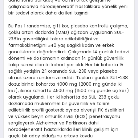
daha sonra Sulfateq ve GEN’in ortak geliştirme
çalışmalarıyla nörodejeneratif hastalıklara yönelik yeni
bir tedavi olarak daha da ileri taşındı.
Bu Faz 1 randomize, çift kör, plasebo kontrollü çalışma,
çoklu artan dozlarda (MAD) ağızdan uygulanan SUL-
238’in güvenliliğini, tolere edilebilirliğini ve
farmakokinetiğini ≥40 yaş sağlıklı kadın ve erkek
gönüllülerde değerlendirdi. Çalışmada 14 günlük tedavi
dönemi ve dozlamanın ardından 14 günlük güvenlilik
takip süresi olan iki kohort yer aldı. Her bir kohorta 15
sağlıklı yetişkin 2:1 oranında SUL-238 veya plasebo
almak üzere randomize edildi. Toplam günlük SUL-238
dozu: birinci kohortta 4000 mg (2000 mg günde iki
kez), ikinci kohortta 4500 mg (1500 mg günde üç kez)
olarak uygulandı. Her iki kohortta da SUL-238 çoklu
dozlamada mükemmel bir güvenlilik ve tolere
edilebilirlik profili gösterdi; ayrıca elverişli PK özellikleri
ve yüksek beyin omurilik sıvısı (BOS) penetrasyonu
sergileyerek Alzheimer ve Parkinson dahil
nörodejeneratif hastalıklarda ileri klinik gelişim için
güçlü bir aday olduğunu ortaya koydu.