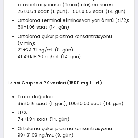
konsantrasyonuna (Tmax) ulaşma süresi:
25±0.54 saat (1. gün), 1.50±0.53 saat (14. gün)
Ortalama terminal eliminasyon yarı ömrü (t1/2):
50±1.06 saat (14. gün)
Ortalama çukur plazma konsantrasyonu
(Cmin):
23±24.31 ng/mL (8. gün)
41.49±18.20 ng/mL (14. gün)
İkinci Gruptaki PK verileri (1500 mg t.i.d.):
Tmax değerleri:
95±0.16 saat (1. gün), 1.00±0.00 saat (14. gün)
t1/2:
74±1.84 saat (14. gün)
Ortalama çukur plazma konsantrasyonu:
98±31.08 ng/mL (8. gün)