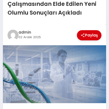
EĞİTİM
Çalışmasından Elde Edilen Yeni
Olumlu Sonuçları Açıkladı
TEKNOLOJİ
MAGAZİN
admin
Paylaş
02 Aralık 2025
SAĞLIK