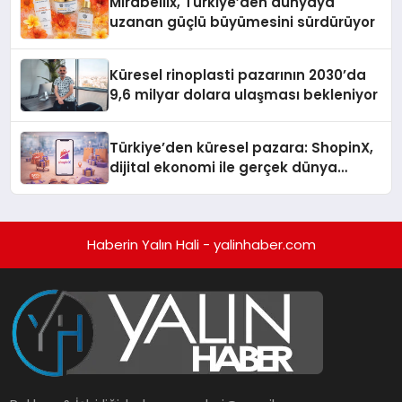
Mirabellix, Türkiye’den dünyaya
uzanan güçlü büyümesini sürdürüyor
Küresel rinoplasti pazarının 2030’da
9,6 milyar dolara ulaşması bekleniyor
Türkiye’den küresel pazara: ShopinX,
dijital ekonomi ile gerçek dünya
alışverişini bir araya getirmeyi
hedefliyor
Haberin Yalın Hali - yalinhaber.com