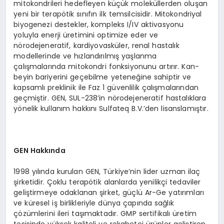
mitokondrileri hedefleyen küçük moleküllerden oluşan
yeni bir terapötik sınıfın ilk temsilcisidir. Mitokondriyal
biyogenezi destekler, kompleks I/IV aktivasyonu
yoluyla enerji üretimini optimize eder ve
nörodejeneratif, kardiyovasküler, renal hastalık
modellerinde ve hızlandırılmış yaşlanma
çalışmalarında mitokondri fonksiyonunu artırır. Kan-
beyin bariyerini geçebilme yeteneğine sahiptir ve
kapsamlı preklinik ile Faz 1 güvenlilik çalışmalarından
geçmiştir. GEN, SUL-238’in nörodejeneratif hastalıklara
yönelik kullanım hakkını Sulfateq B.V.’den lisanslamıştır.
GEN Hakkında
1998 yılında kurulan GEN, Türkiye’nin lider uzman ilaç
şirketidir. Çoklu terapötik alanlarda yenilikçi tedaviler
geliştirmeye odaklanan şirket, güçlü Ar-Ge yatırımları
ve küresel iş birlikleriyle dünya çapında sağlık
çözümlerini ileri taşımaktadır. GMP sertifikalı üretim