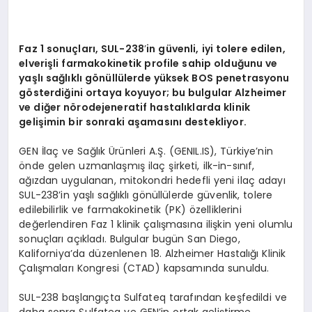
Faz 1 sonuçları, SUL-238
’
in güvenli, iyi tolere edilen,
elverişli farmakokinetik profile sahip olduğunu ve
yaşlı sağlıklı g
ö
nüllülerde yüksek BOS penetrasyonu
g
ö
sterdiğini ortaya koyuyor; bu bulgular Alzheimer
ve diğer n
ö
rodejeneratif hastalıklarda klinik
gelişimin bir sonraki aşamasını destekliyor.
GEN İlaç ve Sağlık Ürünleri A.Ş. (GENIL.IS), Türkiye’nin
önde gelen uzmanlaşmış ilaç şirketi, ilk-in-sınıf,
ağızdan uygulanan, mitokondri hedefli yeni ilaç adayı
SUL-238’in yaşlı sağlıklı gönüllülerde güvenlik, tolere
edilebilirlik ve farmakokinetik (PK) özelliklerini
değerlendiren Faz 1 klinik çalışmasına ilişkin yeni olumlu
sonuçları açıkladı. Bulgular bugün San Diego,
Kaliforniya’da düzenlenen 18. Alzheimer Hastalığı Klinik
Çalışmaları Kongresi (CTAD) kapsamında sunuldu.
SUL-238 başlangıçta Sulfateq tarafından keşfedildi ve