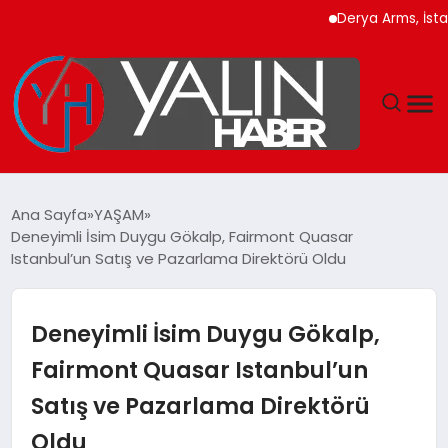
Derya Arms, İstanbul P
GÜNDEM
Ana Sayfa
YAŞAM
Deneyimli İsim Duygu Gökalp, Fairmont Quasar
SPOR
Istanbul’un Satış ve Pazarlama Direktörü Oldu
DÜNYA
Deneyimli İsim Duygu Gökalp,
EKONOMİ
Fairmont Quasar Istanbul’un
Satış ve Pazarlama Direktörü
YAŞAM
Oldu