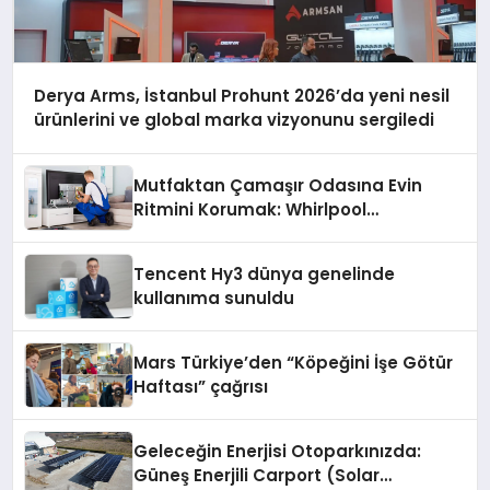
Derya Arms, İstanbul Prohunt 2026’da yeni nesil
ürünlerini ve global marka vizyonunu sergiledi
Mutfaktan Çamaşır Odasına Evin
Ritmini Korumak: Whirlpool
Cihazlarında Dürüst Teknik Destek
Deneyimi
Tencent Hy3 dünya genelinde
kullanıma sunuldu
Mars Türkiye’den “Köpeğini İşe Götür
Haftası” çağrısı
Geleceğin Enerjisi Otoparkınızda:
Güneş Enerjili Carport (Solar