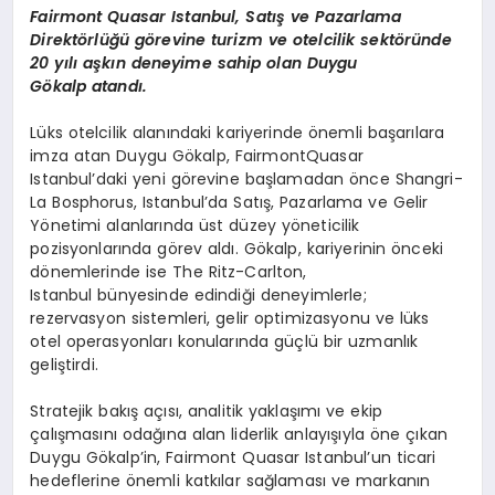
Fairmont
Quasar
Istanbul
, Satış ve Pazarlama
Direktörlüğü görevine turizm ve otelcilik sektöründe
20 yılı aşkın deneyime sahip olan
Duygu
Gökalp
atandı.
Lüks otelcilik alanındaki kariyerinde önemli başarılara
imza atan Duygu Gökalp,
Fairmont
Quasar
Istanbul’daki
yeni görevine başlamadan önce
Shangri
-
La
Bosphorus
,
Istanbul
’da
Satış, Pazarlama ve Gelir
Yönetimi alanlarında üst düzey yöneticilik
pozisyonlarında görev aldı. Gökalp, kariyerinin önceki
dönemlerinde ise
The
Ritz-Carlton,
Istanbul
bünyesinde edindiği deneyimlerle;
rezervasyon sistemleri, gelir optimizasyonu ve lüks
otel operasyonları konularında güçlü bir uzmanlık
geliştirdi.
Stratejik bakış açısı, analitik yaklaşımı ve ekip
çalışmasını odağına alan liderlik anlayışıyla öne çıkan
Duygu Gökalp’in,
Fairmont
Quasar
Istanbul’un
ticari
hedeflerine önemli katkılar sağlaması ve markanın