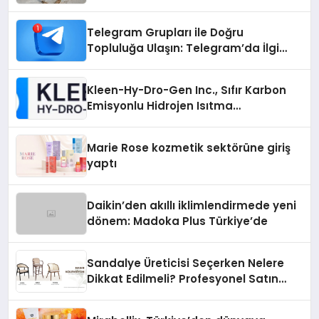
Otopark) Nedir?
Telegram Grupları ile Doğru
Topluluğa Ulaşın: Telegram’da İlgi
Alanına Uygun Grup Bulma
Kleen-Hy-Dro-Gen Inc., Sıfır Karbon
Emisyonlu Hidrojen Isıtma
Teknolojisinde ISO ve TSSA
Düzenleyici Onaylarını Aldı
Marie Rose kozmetik sektörüne giriş
yaptı
Daikin’den akıllı iklimlendirmede yeni
dönem: Madoka Plus Türkiye’de
Sandalye Üreticisi Seçerken Nelere
Dikkat Edilmeli? Profesyonel Satın
Alma Rehberi