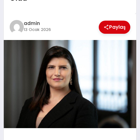
EĞİTİM
TEKNOLOJİ
admin
Paylaş
13 Ocak 2026
MAGAZİN
SAĞLIK