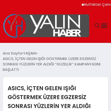
Mutfaktan Çamaşır Odas
GÜNDEM
Ana Sayfa
YAŞAM
ASICS, İÇTEN GELEN IŞIĞI GÖSTERMEK ÜZERE EGZERSİZ
SPOR
SONRASI YÜZLERİN YER ALDIĞI “GÜZELLİK” KAMPANYASINI
BAŞLATTI
DÜNYA
ASICS, İÇTEN GELEN IŞIĞI
EKONOMİ
GÖSTERMEK ÜZERE EGZERSİZ
YAŞAM
SONRASI YÜZLERİN YER ALDIĞI