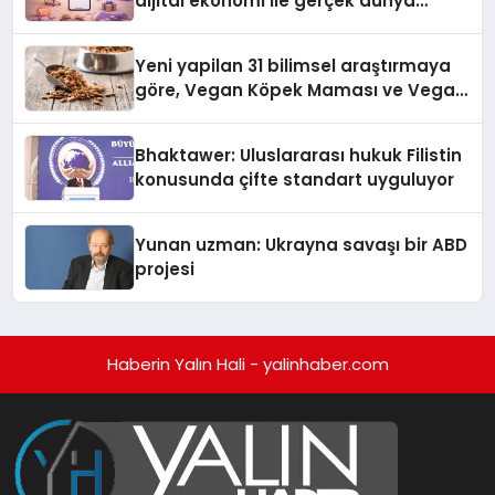
dijital ekonomi ile gerçek dünya
alışverişini bir araya getirmeyi
hedefliyor
Yeni yapilan 31 bilimsel araştırmaya
göre, Vegan Köpek Maması ve Vegan
Kedi Mamasının İyi Sindirildiğini
Ortaya Koydu
Bhaktawer: Uluslararası hukuk Filistin
konusunda çifte standart uyguluyor
Yunan uzman: Ukrayna savaşı bir ABD
projesi
Haberin Yalın Hali - yalinhaber.com