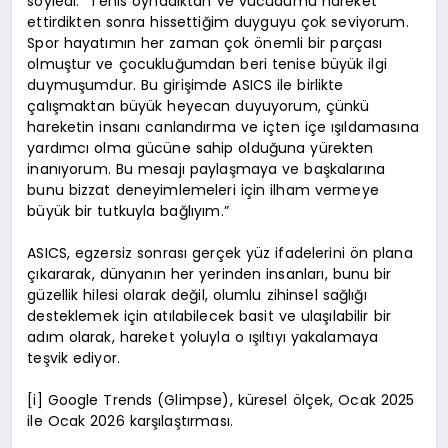
söyledi: “Tenis oynadıktan ve vücudumu hareket
ettirdikten sonra hissettiğim duyguyu çok seviyorum.
Spor hayatımın her zaman çok önemli bir parçası
olmuştur ve çocukluğumdan beri tenise büyük ilgi
duymuşumdur. Bu girişimde ASICS ile birlikte
çalışmaktan büyük heyecan duyuyorum, çünkü
hareketin insanı canlandırma ve içten içe ışıldamasına
yardımcı olma gücüne sahip olduğuna yürekten
inanıyorum. Bu mesajı paylaşmaya ve başkalarına
bunu bizzat deneyimlemeleri için ilham vermeye
büyük bir tutkuyla bağlıyım.”
ASICS, egzersiz sonrası gerçek yüz ifadelerini ön plana
çıkararak, dünyanın her yerinden insanları, bunu bir
güzellik hilesi olarak değil, olumlu zihinsel sağlığı
desteklemek için atılabilecek basit ve ulaşılabilir bir
adım olarak, hareket yoluyla o ışıltıyı yakalamaya
teşvik ediyor.
[i] Google Trends (Glimpse), küresel ölçek, Ocak 2025
ile Ocak 2026 karşılaştırması.