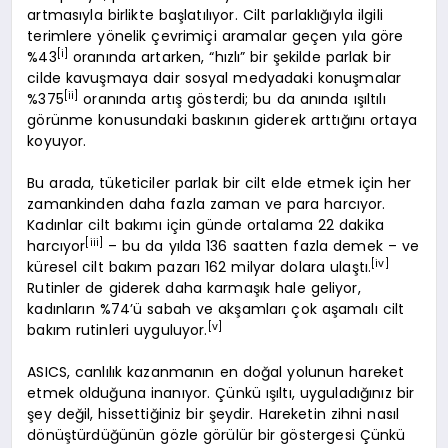
artmasıyla birlikte başlatılıyor. Cilt parlaklığıyla ilgili
terimlere yönelik çevrimiçi aramalar geçen yıla göre
[i]
%43
oranında artarken, “hızlı” bir şekilde parlak bir
cilde kavuşmaya dair sosyal medyadaki konuşmalar
[ii]
%375
oranında artış gösterdi; bu da anında ışıltılı
görünme konusundaki baskının giderek arttığını ortaya
koyuyor.
Bu arada, tüketiciler parlak bir cilt elde etmek için her
zamankinden daha fazla zaman ve para harcıyor.
Kadınlar cilt bakımı için günde ortalama 22 dakika
[iii]
harcıyor
– bu da yılda 136 saatten fazla demek – ve
[iv]
küresel cilt bakım pazarı 162 milyar dolara ulaştı.
Rutinler de giderek daha karmaşık hale geliyor,
kadınların %74’ü sabah ve akşamları çok aşamalı cilt
[v]
bakım rutinleri uyguluyor.
ASICS, canlılık kazanmanın en doğal yolunun hareket
etmek olduğuna inanıyor. Çünkü ışıltı, uyguladığınız bir
şey değil, hissettiğiniz bir şeydir. Hareketin zihni nasıl
dönüştürdüğünün gözle görülür bir göstergesi Çünkü