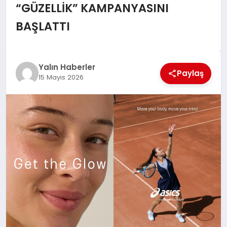
EĞİTİM
“GÜZELLİK” KAMPANYASINI
BAŞLATTI
TEKNOLOJİ
MAGAZİN
Yalın Haberler
Paylaş
15 Mayıs 2026
SAĞLIK