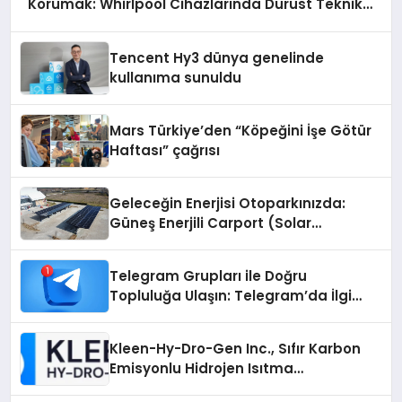
Korumak: Whirlpool Cihazlarında Dürüst Teknik
Destek Deneyimi
Tencent Hy3 dünya genelinde
kullanıma sunuldu
Mars Türkiye’den “Köpeğini İşe Götür
Haftası” çağrısı
Geleceğin Enerjisi Otoparkınızda:
Güneş Enerjili Carport (Solar
Otopark) Nedir?
Telegram Grupları ile Doğru
Topluluğa Ulaşın: Telegram’da İlgi
Alanına Uygun Grup Bulma
Kleen-Hy-Dro-Gen Inc., Sıfır Karbon
Emisyonlu Hidrojen Isıtma
Teknolojisinde ISO ve TSSA