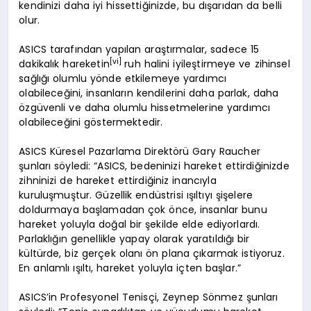
kendinizi daha iyi hissettiğinizde, bu dışarıdan da belli
olur.
ASICS tarafından yapılan araştırmalar, sadece 15
[vi]
dakikalık hareketin
ruh halini iyileştirmeye ve zihinsel
sağlığı olumlu yönde etkilemeye yardımcı
olabileceğini, insanların kendilerini daha parlak, daha
özgüvenli ve daha olumlu hissetmelerine yardımcı
olabileceğini göstermektedir.
ASICS Küresel Pazarlama Direktörü Gary Raucher
şunları söyledi: “ASICS, bedeninizi hareket ettirdiğinizde
zihninizi de hareket ettirdiğiniz inancıyla
kuruluşmuştur. Güzellik endüstrisi ışıltıyı şişelere
doldurmaya başlamadan çok önce, insanlar bunu
hareket yoluyla doğal bir şekilde elde ediyorlardı.
Parlaklığın genellikle yapay olarak yaratıldığı bir
kültürde, biz gerçek olanı ön plana çıkarmak istiyoruz.
En anlamlı ışıltı, hareket yoluyla içten başlar.”
ASICS’in Profesyonel Tenisçi, Zeynep Sönmez şunları