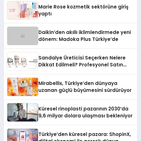
Düzenleyici Onaylarını Aldı
Marie Rose kozmetik sektörüne giriş
yaptı
Daikin’den akıllı iklimlendirmede yeni
dönem: Madoka Plus Türkiye’de
Sandalye Üreticisi Seçerken Nelere
Dikkat Edilmeli? Profesyonel Satın
Alma Rehberi
Mirabellix, Türkiye’den dünyaya
uzanan güçlü büyümesini sürdürüyor
Küresel rinoplasti pazarının 2030’da
9,6 milyar dolara ulaşması bekleniyor
Türkiye’den küresel pazara: ShopinX,