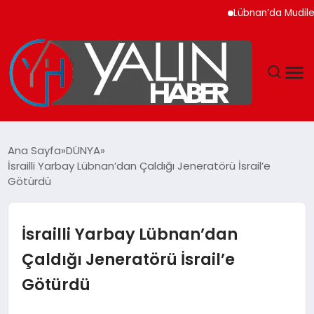
Lübnan’da Mudiler Bank
GÜNDEM
Ana Sayfa
DÜNYA
İsrailli Yarbay Lübnan’dan Çaldığı Jeneratörü İsrail’e
SPOR
Götürdü
DÜNYA
İsrailli Yarbay Lübnan’dan
EKONOMİ
Çaldığı Jeneratörü İsrail’e
Götürdü
YAŞAM