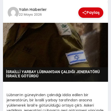
EĞİTİM
Yalın Haberler
Paylaş
22 Mayıs 2026
TEKNOLOJİ
MAGAZİN
SAĞLIK
Lübnan’ın güneyinden çalındığı iddia edilen bir
jeneratörün, bir İsrailli yarbay tarafından aracına
yüklenerek İsrail’e götürüldüğü ortaya çıktı. Askeri
yetkilinin, jeneratörü Lübnan’a geri götürmesi yönünde