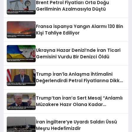
Brent Petrol Fiyatları Orta Doğu
Geriliminin Azalmasıyla Düştü
Fransa İspanya Yangın Alarmı 130 Bin
Kişi Tahliye Ediliyor
Ukrayna Hazar Denizi’nde İran Ticari
Gemisini Vurdu Bir Denizci Öldü
Trump İran’la Anlaşma İhtimalini
Değerlendirdi Petrol Fiyatlarına Dikkat
Çekti
Trump’tan İran’a Sert Mesaj “Anlamlı
Müzakere Hazır Olana Kadar
Görüşme Yok”
İran İngiltere’ye Uyardı Saldırı Üssü
Meşru Hedefimizdir