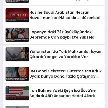
Husiler Suudi Arabistan Necran
Havalimanı’na İHA saldırısı düzenledi
Japonya’daki 7.1 Büyüklüğündeki
Depremde Can Kaybı 13’e Yükseldi
Yunanistan’da Türk Mahkumlar İsyan
Çıkardı Yangın ve Yaralılar Var
BM Genel Sekreteri Guterres’ten Kritik
Uyarı: Dünya Daha Fazla Çatışmayı
Kaldıramaz
İran Bahreyn’deki Şeyh İsa Üssü’ne
Saldırdı ABD Unsurları Hedef Alındı