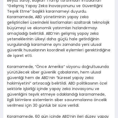
Beyaz Saray, Başkan Trump tarafından imzalanan
“Gelişmiş Yapay Zeka İnovasyonunu ve Güvenliğini
Teşvik Etme” başlıklı kararnameyi duyurdu.
Kararnamede, ABD yönetiminin yapay zeka
geliştiricileri üzerindeki kısıtlamaları azaltarak teknolojik
büyümeyi ve ekonomik yatırımları hızlandırmayı
amaçladığı belirtildi. ABD’nin gelişmiş yapay zeka
yeteneklerinin ülkeyi daha güçlü hale getirdiğinin
vurgulandığı kararname aynı zamanda yeni ulusal
güvenlik hususlarının koordineli eylemleri gerektirdiğine
de işaret etti.
Kararnamede, “Önce Amerika” vizyonu doğrultusunda
yürütülecek siber güvenlik çabalarının, hem ulusal
güvenliği hem de ABD’nin “küresel yapay zeka
hakimiyetini” artıracağı belirtildi. ABD politikasının özel
sektörle işbirliği içinde yapay zeka inovasyonu ve
güvenliğini teşvik etmeye odaklandığı kararnamede,
ilgili birimlere sistemlerin siber savunmalarına öncelik
verilmesi için 30 günlük bir süre verildi.
Kararnamede, 60 gün içinde ABD’nin ileri düzey yapay