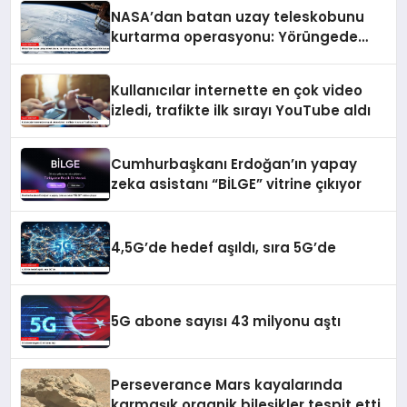
NASA’dan batan uzay teleskobunu
kurtarma operasyonu: Yörüngede
kritik buluşma
Kullanıcılar internette en çok video
izledi, trafikte ilk sırayı YouTube aldı
Cumhurbaşkanı Erdoğan’ın yapay
zeka asistanı “BİLGE” vitrine çıkıyor
4,5G’de hedef aşıldı, sıra 5G’de
5G abone sayısı 43 milyonu aştı
Perseverance Mars kayalarında
karmaşık organik bileşikler tespit etti