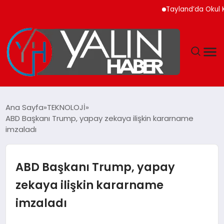
Tayland’da Okul Katlia
GÜNDEM
Ana Sayfa
TEKNOLOJİ
ABD Başkanı Trump, yapay zekaya ilişkin kararname
SPOR
imzaladı
DÜNYA
ABD Başkanı Trump, yapay
EKONOMİ
zekaya ilişkin kararname
imzaladı
YAŞAM