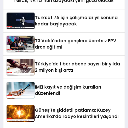
İMECE, NATO’nun uzaydaki yeni gözü olacak
Türksat 7A için çalışmalar yıl sonuna
kadar başlayacak
T3 Vakfı’ndan gençlere ücretsiz FPV
dron eğitimi
Türkiye’de fiber abone sayısı bir yılda
2 milyon kişi arttı
IMEI kayıt ve değişim kuralları
düzenlendi
Güneş’te şiddetli patlama: Kuzey
Amerika’da radyo kesintileri yaşandı