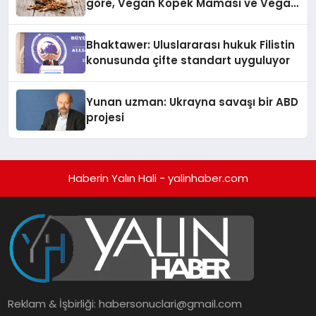
göre, Vegan Köpek Maması ve Vegan
Kedi Mamasının İyi Sindirildiğini
Ortaya Koydu
Bhaktawer: Uluslararası hukuk Filistin
konusunda çifte standart uyguluyor
Yunan uzman: Ukrayna savaşı bir ABD
projesi
Haberin Yalın Hali - yalinhaber.com
Reklam & İşbirliği:
habersonuclari@gmail.com