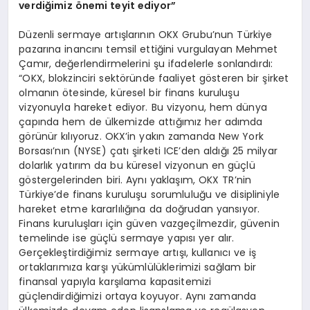
verdiğimiz önemi teyit ediyor”
Düzenli sermaye artışlarının OKX Grubu’nun Türkiye
pazarına inancını temsil ettiğini vurgulayan Mehmet
Çamır, değerlendirmelerini şu ifadelerle sonlandırdı:
“OKX, blokzinciri sektöründe faaliyet gösteren bir şirket
olmanın ötesinde, küresel bir finans kuruluşu
vizyonuyla hareket ediyor. Bu vizyonu, hem dünya
çapında hem de ülkemizde attığımız her adımda
görünür kılıyoruz. OKX’in yakın zamanda New York
Borsası’nın (NYSE) çatı şirketi ICE’den aldığı 25 milyar
dolarlık yatırım da bu küresel vizyonun en güçlü
göstergelerinden biri. Aynı yaklaşım, OKX TR’nin
Türkiye’de finans kuruluşu sorumluluğu ve disipliniyle
hareket etme kararlılığına da doğrudan yansıyor.
Finans kuruluşları için güven vazgeçilmezdir, güvenin
temelinde ise güçlü sermaye yapısı yer alır.
Gerçekleştirdiğimiz sermaye artışı, kullanıcı ve iş
ortaklarımıza karşı yükümlülüklerimizi sağlam bir
finansal yapıyla karşılama kapasitemizi
güçlendirdiğimizi ortaya koyuyor. Aynı zamanda