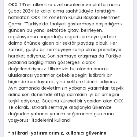
OKX TR’nin ülkemize özel ürünlerini ve platformunu
Şubat 2024’te kalıcı olma taahhüdüyle tanıttığını
hatırlatan OKX TR Yönetim Kurulu Başkanı Mehmet
Çamır, “Türkiye’de faaliyet göstermeye başladığımız
günden bu yana, sektörde çıtayı belirleyen,
regülasyonun öngördüğü asgari sermaye şartının
daima önünde giden bir sektör paydaşı olduk. Her
zaman, güçlü bir sermayeye sahip olma prensibiyle
hareket ediyoruz. Son sermaye artışımızı da Türkiye
pazarına bağlılığımızın göstergesi olarak
değerlendiriyoruz. Ülkemizin bu alanda önemli
uluslararası yatırımlar çekebileceğini istikrarlı bir
biçimde kanıtlayarak, yine sektöre liderlik ediyoruz.
Aynı zamanda devletimizin yabancı yatırımları teşvik
adına son dönemde attığı adımların iyi bir örneğini
teşkil ediyoruz. Gücünü küresel bir yapıdan alan OKX
TR olarak, istikrarlı sermaye artışlarıyla ülkemize
doğrudan yabancı yatırım sağlamanın gururunu
yaşıyoruz” ifadelerini kullandı.
“İstikrarlı yatırımlarımız, kullanıcı güvenine