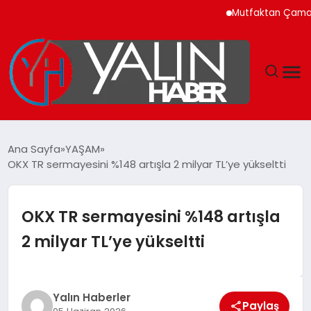
Mutfaktan Çamaşır Odas
GÜNDEM
Ana Sayfa
YAŞAM
OKX TR sermayesini %148 artışla 2 milyar TL’ye yükseltti
SPOR
DÜNYA
OKX TR sermayesini %148 artışla
2 milyar TL’ye yükseltti
EKONOMİ
YAŞAM
Yalın Haberler
Paylaş