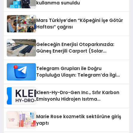
kullanıma sunuldu
Mars Türkiye’den “Köpeğini İşe Götür
Haftası” çağrısı
Geleceğin Enerjisi Otoparkınızda:
Güneş Enerjili Carport (Solar
Otopark) Nedir?
Telegram Grupları ile Doğru
Topluluğa Ulaşın: Telegram’da İlgi
Alanına Uygun Grup Bulma
Kleen-Hy-Dro-Gen Inc., Sıfır Karbon
Emisyonlu Hidrojen Isıtma
Teknolojisinde ISO ve TSSA
Düzenleyici Onaylarını Aldı
Marie Rose kozmetik sektörüne giriş
yaptı