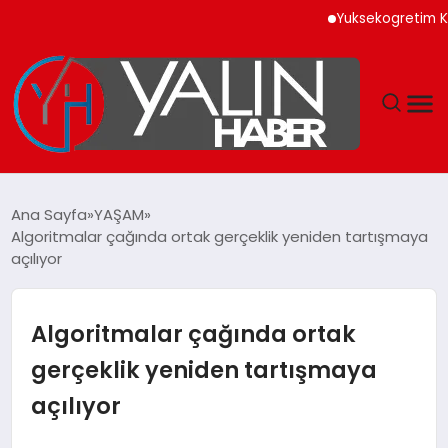
Yuksekogretim Kurumu Dij
GÜNDEM
Ana Sayfa
YAŞAM
Algoritmalar çağında ortak gerçeklik yeniden tartışmaya
SPOR
açılıyor
DÜNYA
Algoritmalar çağında ortak
EKONOMİ
gerçeklik yeniden tartışmaya
açılıyor
YAŞAM