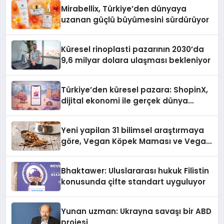
Mirabellix, Türkiye’den dünyaya
uzanan güçlü büyümesini sürdürüyor
Küresel rinoplasti pazarının 2030’da
9,6 milyar dolara ulaşması bekleniyor
Türkiye’den küresel pazara: ShopinX,
dijital ekonomi ile gerçek dünya
alışverişini bir araya getirmeyi
hedefliyor
Yeni yapilan 31 bilimsel araştırmaya
göre, Vegan Köpek Maması ve Vegan
Kedi Mamasının İyi Sindirildiğini
Ortaya Koydu
Bhaktawer: Uluslararası hukuk Filistin
konusunda çifte standart uyguluyor
Yunan uzman: Ukrayna savaşı bir ABD
projesi