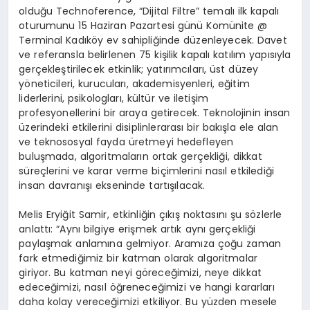
olduğu Technoference, “Dijital Filtre” temalı ilk kapalı
oturumunu 15 Haziran Pazartesi günü Komünite @
Terminal Kadıköy ev sahipliğinde düzenleyecek. Davet
ve referansla belirlenen 75 kişilik kapalı katılım yapısıyla
gerçekleştirilecek etkinlik; yatırımcıları, üst düzey
yöneticileri, kurucuları, akademisyenleri, eğitim
liderlerini, psikologları, kültür ve iletişim
profesyonellerini bir araya getirecek. Teknolojinin insan
üzerindeki etkilerini disiplinlerarası bir bakışla ele alan
ve teknososyal fayda üretmeyi hedefleyen
buluşmada, algoritmaların ortak gerçekliği, dikkat
süreçlerini ve karar verme biçimlerini nasıl etkilediği
insan davranışı ekseninde tartışılacak.
Melis Eryiğit Samir, etkinliğin çıkış noktasını şu sözlerle
anlattı: “Aynı bilgiye erişmek artık aynı gerçekliği
paylaşmak anlamına gelmiyor. Aramıza çoğu zaman
fark etmediğimiz bir katman olarak algoritmalar
giriyor. Bu katman neyi göreceğimizi, neye dikkat
edeceğimizi, nasıl öğreneceğimizi ve hangi kararları
daha kolay vereceğimizi etkiliyor. Bu yüzden mesele