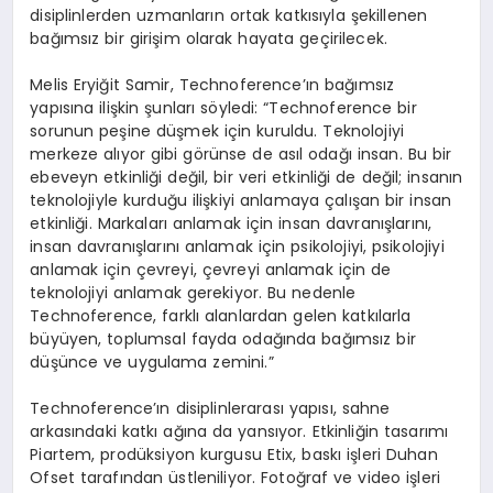
disiplinlerden uzmanların ortak katkısıyla şekillenen
bağımsız bir girişim olarak hayata geçirilecek.
Melis Eryiğit Samir, Technoference’ın bağımsız
yapısına ilişkin şunları söyledi: “Technoference bir
sorunun peşine düşmek için kuruldu. Teknolojiyi
merkeze alıyor gibi görünse de asıl odağı insan. Bu bir
ebeveyn etkinliği değil, bir veri etkinliği de değil; insanın
teknolojiyle kurduğu ilişkiyi anlamaya çalışan bir insan
etkinliği. Markaları anlamak için insan davranışlarını,
insan davranışlarını anlamak için psikolojiyi, psikolojiyi
anlamak için çevreyi, çevreyi anlamak için de
teknolojiyi anlamak gerekiyor. Bu nedenle
Technoference, farklı alanlardan gelen katkılarla
büyüyen, toplumsal fayda odağında bağımsız bir
düşünce ve uygulama zemini.”
Technoference’ın disiplinlerarası yapısı, sahne
arkasındaki katkı ağına da yansıyor. Etkinliğin tasarımı
Piartem, prodüksiyon kurgusu Etix, baskı işleri Duhan
Ofset tarafından üstleniliyor. Fotoğraf ve video işleri