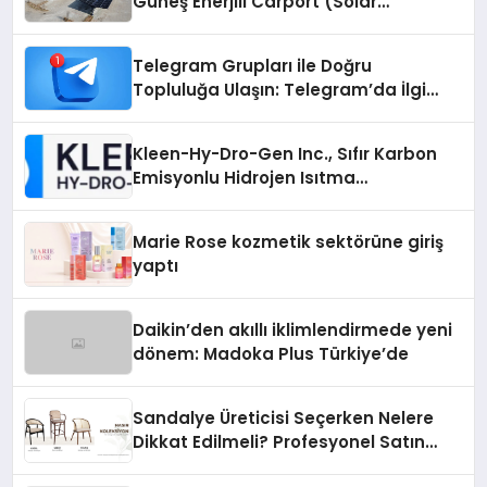
Güneş Enerjili Carport (Solar
Otopark) Nedir?
Telegram Grupları ile Doğru
Topluluğa Ulaşın: Telegram’da İlgi
Alanına Uygun Grup Bulma
Kleen-Hy-Dro-Gen Inc., Sıfır Karbon
Emisyonlu Hidrojen Isıtma
Teknolojisinde ISO ve TSSA
Düzenleyici Onaylarını Aldı
Marie Rose kozmetik sektörüne giriş
yaptı
Daikin’den akıllı iklimlendirmede yeni
dönem: Madoka Plus Türkiye’de
Sandalye Üreticisi Seçerken Nelere
Dikkat Edilmeli? Profesyonel Satın
Alma Rehberi