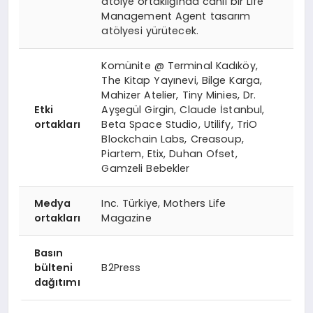
atölye ortaklığında canlı bir Life
Management Agent tasarım
atölyesi yürütecek.
Komünite @ Terminal Kadıköy,
The Kitap Yayınevi, Bilge Karga,
Mahizer Atelier, Tiny Minies, Dr.
Etki
Ayşegül Girgin, Claude İstanbul,
ortakları
Beta Space Studio, Utilify, TriO
Blockchain Labs, Creasoup,
Piartem, Etix, Duhan Ofset,
Gamzeli Bebekler
Medya
Inc. Türkiye, Mothers Life
ortakları
Magazine
Basın
bülteni
B2Press
dağıtımı