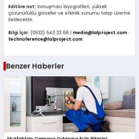
Editöre not:
Konuşmacı biyografileri, yüksek
çözünürlüklü görseller ve etkinlik sunumu talep üzerine
iletilecektir.
Bilgi İçin:
(0532) 543 23 68 |
media@lalproject.com
·
technoference@lalproject.com
Benzer Haberler
Mutfaktan Çamaşır Odasına Evin Ritmini