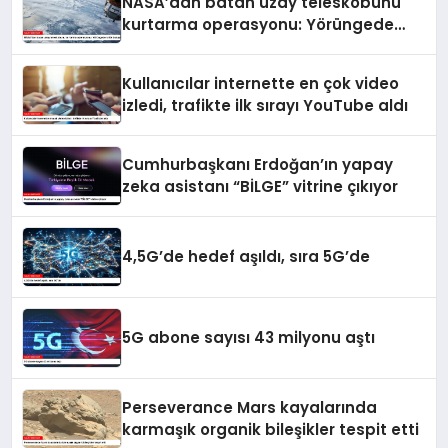
NASA’dan batan uzay teleskobunu
kurtarma operasyonu: Yörüngede
kritik buluşma
Kullanıcılar internette en çok video
izledi, trafikte ilk sırayı YouTube aldı
Cumhurbaşkanı Erdoğan’ın yapay
zeka asistanı “BİLGE” vitrine çıkıyor
4,5G’de hedef aşıldı, sıra 5G’de
5G abone sayısı 43 milyonu aştı
Perseverance Mars kayalarında
karmaşık organik bileşikler tespit etti