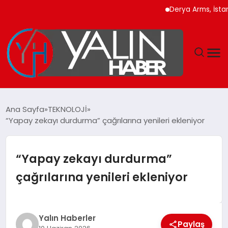
Derya Arms, İstanbul P
GÜNDEM
Ana Sayfa
TEKNOLOJİ
“Yapay zekayı durdurma” çağrılarına yenileri ekleniyor
SPOR
DÜNYA
“Yapay zekayı durdurma”
çağrılarına yenileri ekleniyor
EKONOMİ
YAŞAM
Yalın Haberler
Paylaş