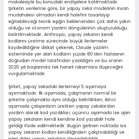
makalesiyle bu konudaki endişelere katılmaktadır.
Şirketin verilerine göre, bir yapay zeka modelinin insan
müdahalesi olmadan kendi halefini tasarlayıp
eğitebileceği teorik eşiğin beklenenden çok daha yakın
olduğu ve otonom yazılım döngülerinin oluşturulduğu
belirtilmektedir. Anthropic, yapay zekanın kendi
kodlarını üretme sürecinde büyük ilerlemeler
kaydedildiğine dikkat çekerek, Claude yazılım
sisteminde yer alan kodların yüzde 80’den fazlasının
doğrudan model tarafından yazıldığını ve bu oranın
2025 yılı başlarında tek haneli rakamlara düşeceğini
vurgulamaktadır.
Şirket, yapay zekadaki ilerlemeyi 5 aşamaya
ayırmaktadır. İlk aşamada, çalışmanın normal bir
şirkette çalışmakla aynı olduğu belirtilirken, ikinci
aşamada çalışanların üretken yapay zekalardan
yardım alarak kod yazdıkları; üçüncü aşamada ise ajan
yapay zekaların kendi kendine kod yazabilir hale
geldiği ifade edilmektedir. Bugün gelinen noktada ise
yapay zekanın kodları kendiliğinden çalıştırabildiği ve
işleri diğer yapay zekalara devredebildiği