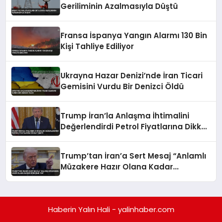
Geriliminin Azalmasıyla Düştü
Fransa İspanya Yangın Alarmı 130 Bin
Kişi Tahliye Ediliyor
Ukrayna Hazar Denizi’nde İran Ticari
Gemisini Vurdu Bir Denizci Öldü
Trump İran’la Anlaşma İhtimalini
Değerlendirdi Petrol Fiyatlarına Dikkat
Çekti
Trump’tan İran’a Sert Mesaj “Anlamlı
Müzakere Hazır Olana Kadar
Görüşme Yok”
Haberin Yalın Hali - yalinhaber.com