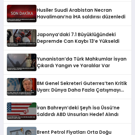
Husiler Suudi Arabistan Necran
Havalimanı’na İHA saldırısı düzenledi
Japonya’daki 7.1 Büyüklüğündeki
Depremde Can Kaybı 13’e Yükseldi
Yunanistan’da Türk Mahkumlar İsyan
Çıkardı Yangın ve Yaralılar Var
BM Genel Sekreteri Guterres’ten Kritik
Uyarı: Dünya Daha Fazla Çatışmayı
Kaldıramaz
İran Bahreyn’deki Şeyh İsa Üssü’ne
Saldırdı ABD Unsurları Hedef Alındı
Brent Petrol Fiyatları Orta Doğu