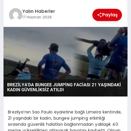
EĞİTİM
Yalın Haberler
Paylaş
17 Haziran 2026
TEKNOLOJİ
MAGAZİN
SAĞLIK
Brezilya’nın Sao Paulo eyaletine bağlı Limeira kentinde,
21 yaşındaki bir kadın, bungee jumping etkinliği
sırasında güvenlik halatları bağlanmadan yaklaşık 40
metre yükseklikten atlayarak hayatını kaybetti. Olayın