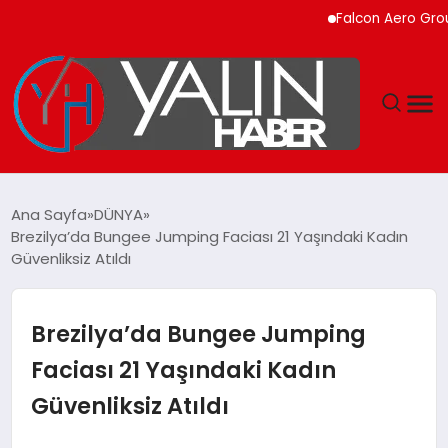
Falcon Aero Group, Kür
GÜNDEM
Ana Sayfa
DÜNYA
Brezilya’da Bungee Jumping Faciası 21 Yaşındaki Kadın
SPOR
Güvenliksiz Atıldı
DÜNYA
Brezilya’da Bungee Jumping
EKONOMİ
Faciası 21 Yaşındaki Kadın
Güvenliksiz Atıldı
YAŞAM