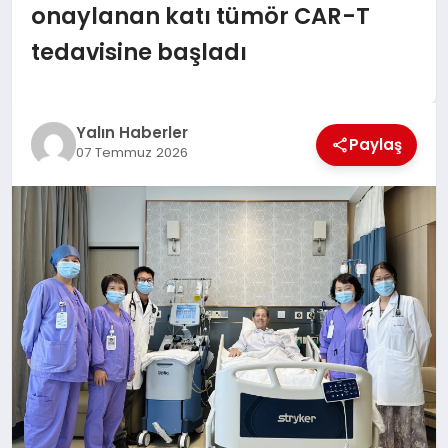
EĞİTİM
onaylanan katı tümör CAR-T
tedavisine başladı
TEKNOLOJİ
MAGAZİN
Yalın Haberler
Paylaş
07 Temmuz 2026
SAĞLIK