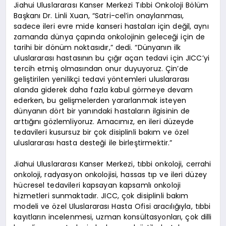
Jiahui Uluslararası Kanser Merkezi Tıbbi Onkoloji Bölüm
Başkanı Dr. Linli Xuan, “Satri-cel’in onaylanması,
sadece ileri evre mide kanseri hastaları için değil, aynı
zamanda dünya çapında onkolojinin geleceği için de
tarihi bir dönüm noktasıdır,” dedi. “Dünyanın ilk
uluslararası hastasının bu çığır açan tedavi için JICC’yi
tercih etmiş olmasından onur duyuyoruz. Çin’de
geliştirilen yenilikçi tedavi yöntemleri uluslararası
alanda giderek daha fazla kabul görmeye devam
ederken, bu gelişmelerden yararlanmak isteyen
dünyanın dört bir yanındaki hastaların ilgisinin de
arttığını gözlemliyoruz. Amacımız, en ileri düzeyde
tedavileri kusursuz bir çok disiplinli bakım ve özel
uluslararası hasta desteği ile birleştirmektir.”
Jiahui Uluslararası Kanser Merkezi, tıbbi onkoloji, cerrahi
onkoloji, radyasyon onkolojisi, hassas tıp ve ileri düzey
hücresel tedavileri kapsayan kapsamlı onkoloji
hizmetleri sunmaktadır. JICC, çok disiplinli bakım
modeli ve özel Uluslararası Hasta Ofisi aracılığıyla, tıbbi
kayıtların incelenmesi, uzman konsültasyonları, çok dilli