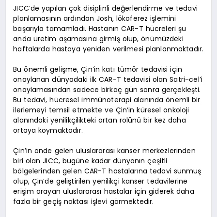
JICC’de yapılan çok disiplinli değerlendirme ve tedavi
planlamasının ardından Josh, lökoferez işlemini
başarıyla tamamladı. Hastanın CAR-T hücreleri şu
anda üretim aşamasına girmiş olup, önümüzdeki
haftalarda hastaya yeniden verilmesi planlanmaktadır.
Bu önemli gelişme, Çin’in katı tümör tedavisi için
onaylanan dünyadaki ilk CAR-T tedavisi olan Satri-cel’i
onaylamasından sadece birkaç gün sonra gerçekleşti.
Bu tedavi, hücresel immünoterapi alanında önemli bir
ilerlemeyi temsil etmekte ve Çin’in küresel onkoloji
alanındaki yenilikçilikteki artan rolünü bir kez daha
ortaya koymaktadır.
Çin’in önde gelen uluslararası kanser merkezlerinden
biri olan JICC, bugüne kadar dünyanın çeşitli
bölgelerinden gelen CAR-T hastalarına tedavi sunmuş
olup, Çin’de geliştirilen yenilikçi kanser tedavilerine
erişim arayan uluslararası hastalar için giderek daha
fazla bir geçiş noktası işlevi görmektedir.