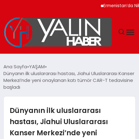
Ermenistan’da Nikol Pa
GÜNDEM
Ana Sayfa
YAŞAM
Dünyanın ilk uluslararası hastası, Jiahui Uluslararası Kanser
SPOR
Merkezi’nde yeni onaylanan katı tümör CAR-T tedavisine
başladı
DÜNYA
Dünyanın ilk uluslararası
EKONOMİ
hastası, Jiahui Uluslararası
YAŞAM
Kanser Merkezi’nde yeni