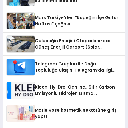
kullanıma sunuldu
Mars Türkiye’den “Köpeğini İşe Götür
Haftası” çağrısı
Geleceğin Enerjisi Otoparkınızda:
Güneş Enerjili Carport (Solar
Otopark) Nedir?
Telegram Grupları ile Doğru
Topluluğa Ulaşın: Telegram’da İlgi
Alanına Uygun Grup Bulma
Kleen-Hy-Dro-Gen Inc., Sıfır Karbon
Emisyonlu Hidrojen Isıtma
Teknolojisinde ISO ve TSSA
Düzenleyici Onaylarını Aldı
Marie Rose kozmetik sektörüne giriş
yaptı