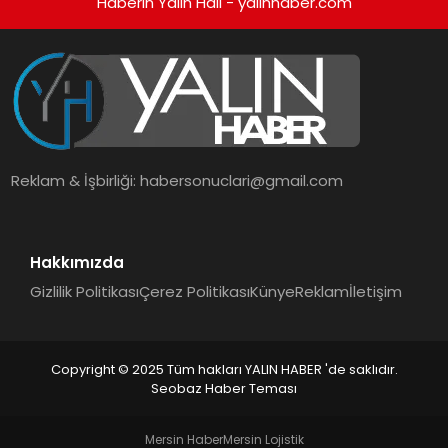
Haberin Yalın Hali - yalinhaber.com
Reklam & İşbirliği:
habersonuclari@gmail.com
Hakkımızda
Gizlilik Politikası
Çerez Politikası
Künye
Reklam
İletişim
Copyright © 2025 Tüm hakları YALIN HABER 'de saklıdır.
Seobaz Haber Teması
Mersin Haber
Mersin Lojistik