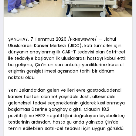
ŞANGHAY, 7 Temmuz 2026 /PRNewswire/ — Jiahui
Uluslararası Kanser Merkezi (JICC), katı tümörler için
dünyanın onaylanmış ilk CAR-T tedavisi olan Satri-cel
ile tedaviye başlayan ilk uluslararası hastayı kabul etti;
bu gelişme, Çin’in en son onkoloji yeniliklerine küresel
erişimin genişletilmesi açısından tarihi bir dönüm
noktası oldu.
Yeni Zelanda’dan gelen ve ileri evre gastroduodenal
kanser hastası olan 59 yaşındaki Josh, ülkesindeki
geleneksel tedavi seçeneklerinin giderek kısıtlanmaya
başlaması üzerine Şanghay’a gitti. Claudin 18.2
pozitifliği ve HER2 negatifliğini doğrulayan biyobelirteç
testlerinin ardından, hasta şu anda yalnızca Çin’de
temin edilebilen Satri-cel tedavisi için uygun görüldü.