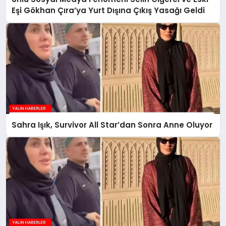
Eşi Gökhan Çıra’ya Yurt Dışına Çıkış Yasağı Geldi
Sahra Işık, Survivor All Star’dan Sonra Anne Oluyor