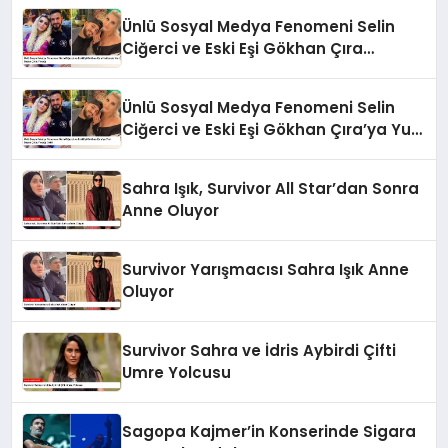
Ünlü Sosyal Medya Fenomeni Selin
Ciğerci ve Eski Eşi Gökhan Çıra
Hakkında Yurt Dışına Çıkış Yasağı
Ünlü Sosyal Medya Fenomeni Selin
Ciğerci ve Eski Eşi Gökhan Çıra’ya Yurt
Dışına Çıkış Yasağı Geldi
Sahra Işık, Survivor All Star’dan Sonra
Anne Oluyor
Survivor Yarışmacısı Sahra Işık Anne
Oluyor
Survivor Sahra ve İdris Aybirdi Çifti
Umre Yolcusu
Sagopa Kajmer’in Konserinde Sigara