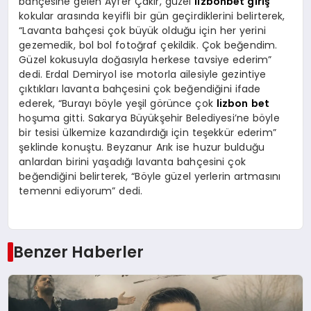
bahçesine gelen Ayfer Çakır, güzel
lizbonbet giriş
kokular arasında keyifli bir gün geçirdiklerini belirterek,
“Lavanta bahçesi çok büyük olduğu için her yerini
gezemedik, bol bol fotoğraf çekildik. Çok beğendim.
Güzel kokusuyla doğasıyla herkese tavsiye ederim”
dedi. Erdal Demiryol ise motorla ailesiyle gezintiye
çıktıkları lavanta bahçesini çok beğendiğini ifade
ederek, “Burayı böyle yeşil görünce çok
lizbon bet
hoşuma gitti. Sakarya Büyükşehir Belediyesi’ne böyle
bir tesisi ülkemize kazandırdığı için teşekkür ederim”
şeklinde konuştu. Beyzanur Arık ise huzur bulduğu
anlardan birini yaşadığı lavanta bahçesini çok
beğendiğini belirterek, “Böyle güzel yerlerin artmasını
temenni ediyorum” dedi.
Benzer Haberler