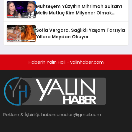
Muhteşem Yüzyıl’ın Mihrimah Sultan’ı
Melis Mutluç Kim Milyoner Olmak
İster’de!
Sofia Vergara, Sağlıklı Yaşam Tarzıyla
Yıllara Meydan Okuyor
Haberin Yalın Hali - yalinhaber.com
Reklam & İşbirliği:
habersonuclari@gmail.com