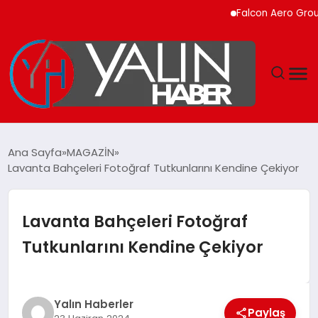
Falcon Aero Group, Küre
GÜNDEM
Ana Sayfa
MAGAZİN
Lavanta Bahçeleri Fotoğraf Tutkunlarını Kendine Çekiyor
SPOR
DÜNYA
Lavanta Bahçeleri Fotoğraf
Tutkunlarını Kendine Çekiyor
EKONOMİ
YAŞAM
Yalın Haberler
Paylaş