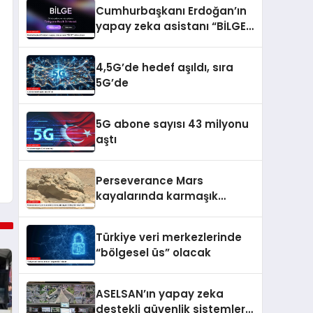
Cumhurbaşkanı Erdoğan’ın
yapay zeka asistanı “BİLGE”
vitrine çıkıyor
4,5G’de hedef aşıldı, sıra
5G’de
5G abone sayısı 43 milyonu
aştı
Perseverance Mars
kayalarında karmaşık
organik bileşikler tespit etti
Türkiye veri merkezlerinde
“bölgesel üs” olacak
ASELSAN’ın yapay zeka
destekli güvenlik sistemleri