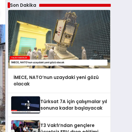
Son Dakika
İMECE, NATO’nun uzaydaki yeni gözü
olacak
Türksat 7A için çalışmalar yıl
sonuna kadar başlayacak
T3 Vakfı’ndan gençlere
ücretsiz FPV dron eğitimi