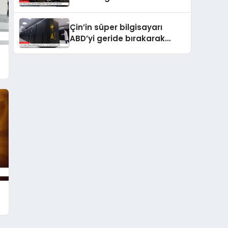
81 ilde kullanımda
Çin’in süper bilgisayarı
ABD’yi geride bırakarak
dünya birincisi oldu