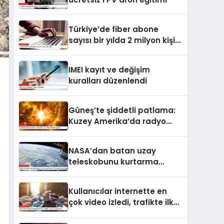
Türkiye’de fiber abone
sayısı bir yılda 2 milyon kişi
arttı
IMEI kayıt ve değişim
kuralları düzenlendi
Güneş’te şiddetli patlama:
Kuzey Amerika’da radyo
kesintileri yaşandı
NASA’dan batan uzay
teleskobunu kurtarma
operasyonu: Yörüngede
kritik buluşma
Kullanıcılar internette en
çok video izledi, trafikte ilk
sırayı YouTube aldı