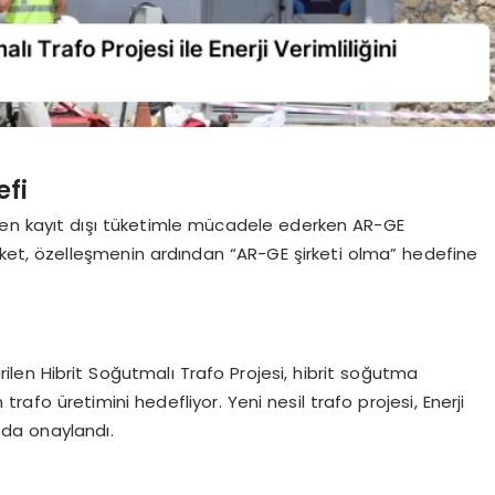
efi
veren kayıt dışı tüketimle mücadele ederken AR-GE
rket, özelleşmenin ardından “AR-GE şirketi olma” hedefine
irilen Hibrit Soğutmalı Trafo Projesi, hibrit soğutma
n trafo üretimini hedefliyor. Yeni nesil trafo projesi, Enerji
da onaylandı.