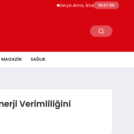
Derya Arms, İstanbul Prohunt 2026’da yeni
19:47:31
MAGAZİN
SAĞLIK
nerji Verimliliğini