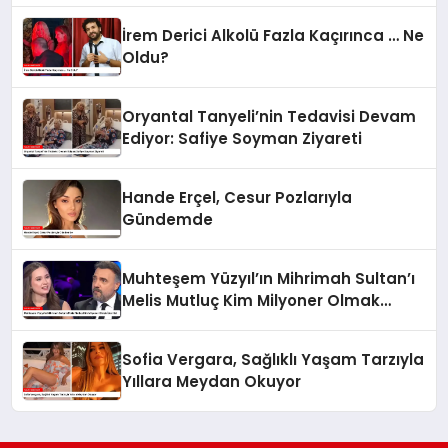
İrem Derici Alkolü Fazla Kaçırınca … Ne
Oldu?
Oryantal Tanyeli’nin Tedavisi Devam
Ediyor: Safiye Soyman Ziyareti
Hande Erçel, Cesur Pozlarıyla
Gündemde
Muhteşem Yüzyıl’ın Mihrimah Sultan’ı
Melis Mutluç Kim Milyoner Olmak
İster’de!
Sofia Vergara, Sağlıklı Yaşam Tarzıyla
Yıllara Meydan Okuyor