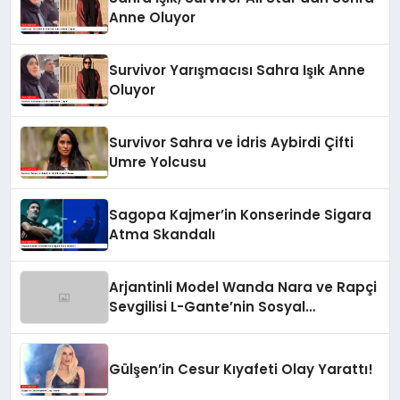
Anne Oluyor
Survivor Yarışmacısı Sahra Işık Anne
Oluyor
Survivor Sahra ve İdris Aybirdi Çifti
Umre Yolcusu
Sagopa Kajmer’in Konserinde Sigara
Atma Skandalı
Arjantinli Model Wanda Nara ve Rapçi
Sevgilisi L-Gante’nin Sosyal
Medyadaki Görüntüleri Olay Yarattı
Gülşen’in Cesur Kıyafeti Olay Yarattı!