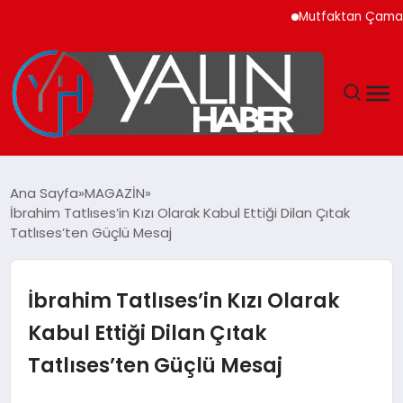
Mutfaktan Çamaşır Odas
GÜNDEM
Ana Sayfa
MAGAZİN
İbrahim Tatlıses’in Kızı Olarak Kabul Ettiği Dilan Çıtak
SPOR
Tatlıses’ten Güçlü Mesaj
DÜNYA
İbrahim Tatlıses’in Kızı Olarak
EKONOMİ
Kabul Ettiği Dilan Çıtak
Tatlıses’ten Güçlü Mesaj
YAŞAM