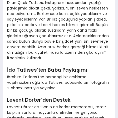
Dilan Çıtak Tatlıses, Instagram hesabından yaptığı
paylaşımla dikkat çekti. Şarkıcı, “Beni seven herkesten
rica ediyorum… Beklemede kalın, açıklayacaklarım ve
söyleyeceklerim var. Bir kız çocuğuna yapılan şiddeti,
psikolojik baskı ve tacizi herkes bilmeli görmeli. Bugün
bir kız çocuğu olarak susarsam yarın daha fazla
şiddete uğrayan çocuklarımız olur. Anlatacaklarımdan
sonra bütün dünya böyle bir şiddet yanlısını sevmeye
devam edebilir. Ama artık herkes gerçeği bilmeli ki ait
olmadığım bu kıyafeti huzurla üzerimden çıkarayım”
ifadelerini kullandı.
İdo Tatlıses’ten Baba Paylaşımı
İbrahim Tatlıses’ten herhangi bir açıklama
yapılmazken oğlu İdo Tatlıses, babasıyla bir fotoğrafını
“Babam” notuyla yayınladı.
Levent Dörter’den Destek
Levent Dörter de “Senin ne kadar merhametli, temiz
kalpli, insanlara, hayvanlara elinden ne geliyorsa