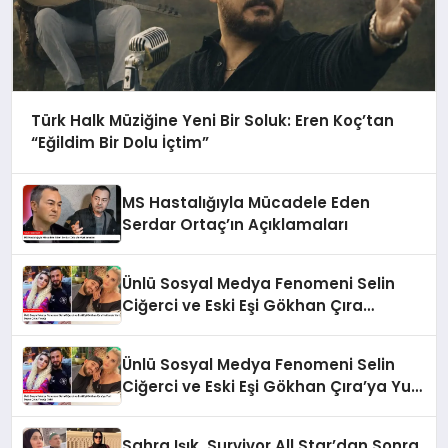
Türk Halk Müziğine Yeni Bir Soluk: Eren Koç’tan
“Eğildim Bir Dolu İçtim”
MS Hastalığıyla Mücadele Eden
Serdar Ortaç’ın Açıklamaları
Ünlü Sosyal Medya Fenomeni Selin
Ciğerci ve Eski Eşi Gökhan Çıra
Hakkında Yurt Dışına Çıkış Yasağı
Ünlü Sosyal Medya Fenomeni Selin
Ciğerci ve Eski Eşi Gökhan Çıra’ya Yurt
Dışına Çıkış Yasağı Geldi
Sahra Işık, Survivor All Star’dan Sonra