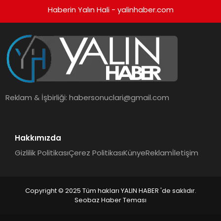
Haberin Yalın Hali - yalinhaber.com
Reklam & İşbirliği:
habersonuclari@gmail.com
Hakkımızda
Gizlilik Politikası
Çerez Politikası
Künye
Reklam
İletişim
Copyright © 2025 Tüm hakları YALIN HABER 'de saklıdır.
Seobaz Haber Teması