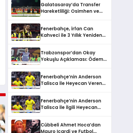
Galatasaray’da Transfer
Hareketliliği: Osimhen ve
Ziyech Gündemde
Fenerbahçe, İrfan Can
Kahveci ile 3 Yıllık Yeniden
Anlaştı
Trabzonspor’dan Okay
Yokuşlu Açıklaması: Ödem
ve Kıkırdak Yaralanması
Tespit Edildi
Fenerbahçe’nin Anderson
Talisca İle Heyecan Veren
Transfer Hamlesi
Fenerbahçe’nin Anderson
Talisca İle İlgili Heyecan
Verici Gelişmeleri
Cübbeli Ahmet Hoca’dan
Mauro Icardi ve Futbol