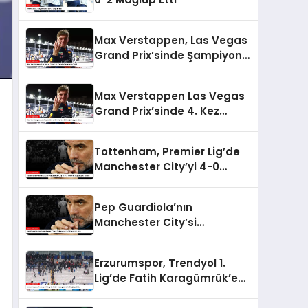
Max Verstappen, Las Vegas
Grand Prix’sinde Şampiyon
Oldu!
Max Verstappen Las Vegas
Grand Prix’sinde 4. Kez
Şampiyon Oldu
Tottenham, Premier Lig’de
Manchester City’yi 4-0
Yenerek Büyük Şok Yarattı
Pep Guardiola’nın
Manchester City’si
Tottenham’a 4-0 mağlup
oldu
Erzurumspor, Trendyol 1.
Lig’de Fatih Karagümrük’e
Mağlup Oldu