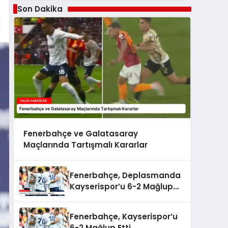
Son Dakika
Fenerbahçe ve Galatasaray
Maçlarında Tartışmalı Kararlar
Fenerbahçe, Deplasmanda
Kayserispor’u 6-2 Mağlup
Etti
Fenerbahçe, Kayserispor’u
6-2 Mağlup Etti