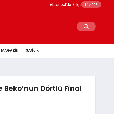
İstanbul’da 8 İlçede 20 Saate Yakın Su Ke
14:41:18
MAGAZİN
SAĞLIK
 Beko’nun Dörtlü Final