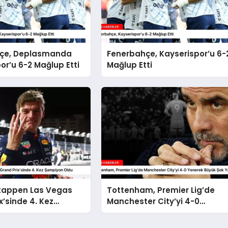
çe, Deplasmanda
Fenerbahçe, Kayserispor’u 6-
or’u 6-2 Mağlup Etti
Mağlup Etti
tappen Las Vegas
Tottenham, Premier Lig’de
x’sinde 4. Kez
Manchester City’yi 4-0
 Oldu
Yenerek Büyük Şok Yarattı