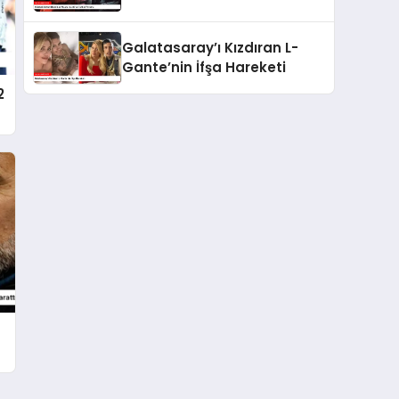
Yorumu
Galatasaray’ı Kızdıran L-
Gante’nin İfşa Hareketi
2