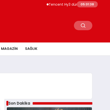
Tencent Hy3 dünya genelinde kullanıma s
05:01:39
MAGAZİN
SAĞLIK
Son Dakika