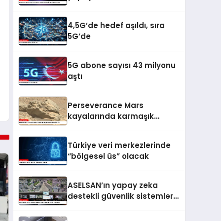
vitrine çıkıyor
4,5G’de hedef aşıldı, sıra
5G’de
5G abone sayısı 43 milyonu
aştı
Perseverance Mars
kayalarında karmaşık
organik bileşikler tespit etti
Türkiye veri merkezlerinde
“bölgesel üs” olacak
ASELSAN’ın yapay zeka
destekli güvenlik sistemleri
81 ilde kullanımda