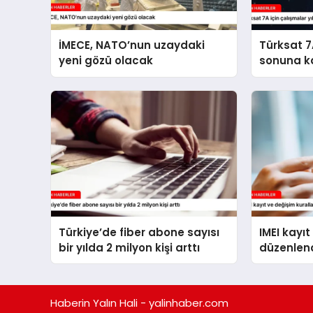
İMECE, NATO’nun uzaydaki
Türksat 7A
yeni gözü olacak
sonuna k
Türkiye’de fiber abone sayısı
IMEI kayıt
bir yılda 2 milyon kişi arttı
düzenlen
Haberin Yalın Hali - yalinhaber.com