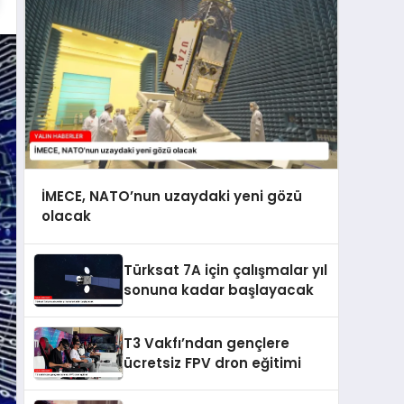
İMECE, NATO’nun uzaydaki yeni gözü
olacak
Türksat 7A için çalışmalar yıl
sonuna kadar başlayacak
T3 Vakfı’ndan gençlere
ücretsiz FPV dron eğitimi