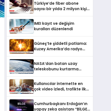
Türkiye’de fiber abone
sayısı bir yılda 2 milyon kişi
arttı
IMEI kayıt ve değişim
kuralları düzenlendi
Güneş’te şiddetli patlama:
Kuzey Amerika’da radyo
kesintileri yaşandı
NASA’dan batan uzay
teleskobunu kurtarma
operasyonu: Yörüngede
kritik buluşma
Kullanıcılar internette en
çok video izledi, trafikte ilk
sırayı YouTube aldı
Cumhurbaşkanı Erdoğan’ın
yapay zeka asistanı “BİLGE”