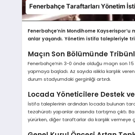
Fenerbahçe’nin Mondihome Kayserispor’u m
anlar yaşandı. Yönetim istifa talepleriyle tr
Maçın Son Bölümünde Tribünl
Fenerbahçe’nin 3-0 önde olduğu maçın son 15 da
yapmaya başladı. Az sayıda ıslıkla karşılık veren
durum stadyumdaki gerginliği artırdı.
Locada Yöneticilere Destek ve
İstifa taleplerinin ardından locada bulunan taraf
tezahüratı yapanlar arasında tartışma çıktı. Bazı
yürürken, diğer taraftarlar da karşılık vermeye
Genel Kurul Öncesi Artan Tepk