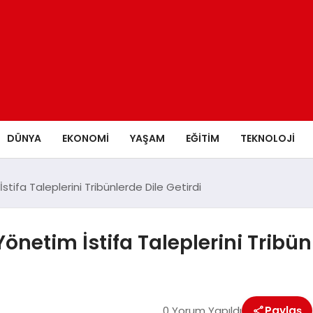
DÜNYA
EKONOMİ
YAŞAM
EĞİTİM
TEKNOLOJİ
tifa Taleplerini Tribünlerde Dile Getirdi
önetim İstifa Taleplerini Tribünl
0 Yorum Yapıldı
Paylaş