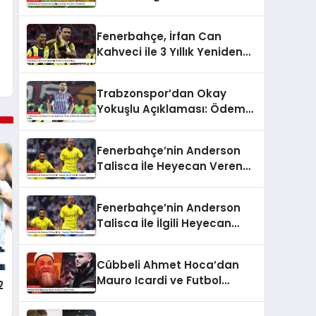
Ziyech Gündemde
Fenerbahçe, İrfan Can
Kahveci ile 3 Yıllık Yeniden
Anlaştı
Trabzonspor’dan Okay
Yokuşlu Açıklaması: Ödem
ve Kıkırdak Yaralanması
Tespit Edildi
Fenerbahçe’nin Anderson
Talisca İle Heyecan Veren
Transfer Hamlesi
Fenerbahçe’nin Anderson
Talisca İle İlgili Heyecan
Verici Gelişmeleri
Cübbeli Ahmet Hoca’dan
Mauro Icardi ve Futbol
2
Yorumu