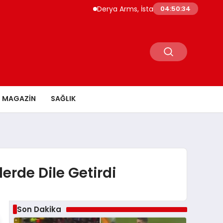
Derya Arms, İstanbul Prohunt 2026’da yeni 
04:50:35
MAGAZİN
SAĞLIK
erde Dile Getirdi
Son Dakika