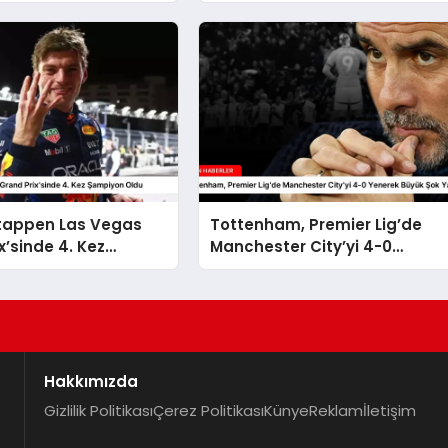
tappen Las Vegas
Tottenham, Premier Lig’de
x’sinde 4. Kez
Manchester City’yi 4-0
 Oldu
Yenerek Büyük Şok Yarattı
Hakkımızda
Gizlilik Politikası
Çerez Politikası
Künye
Reklam
İletişim