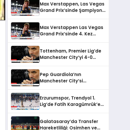
Max Verstappen, Las Vegas
Grand Prix’sinde Şampiyon
Oldu!
Max Verstappen Las Vegas
Grand Prix’sinde 4. Kez
Şampiyon Oldu
Tottenham, Premier Lig’de
Manchester City’yi 4-0
Yenerek Büyük Şok Yarattı
Pep Guardiola’nın
Manchester City’si
Tottenham’a 4-0 mağlup
oldu
Erzurumspor, Trendyol 1.
Lig’de Fatih Karagümrük’e
Mağlup Oldu
Galatasaray’da Transfer
Hareketliliği: Osimhen ve