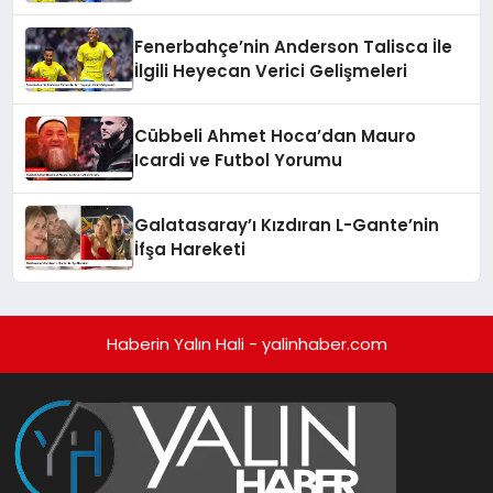
Fenerbahçe’nin Anderson Talisca İle
İlgili Heyecan Verici Gelişmeleri
Cübbeli Ahmet Hoca’dan Mauro
Icardi ve Futbol Yorumu
Galatasaray’ı Kızdıran L-Gante’nin
İfşa Hareketi
Haberin Yalın Hali - yalinhaber.com