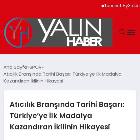
Tencent Hy3 dünya ge
GÜNDEM
Ana Sayfa
SPOR
Atıcılık Branşında Tarihi Başarı: Türkiye’ye İlk Madalya
SPOR
Kazandıran İkilinin Hikayesi
DÜNYA
Atıcılık Branşında Tarihi Başarı:
EKONOMİ
Türkiye’ye İlk Madalya
Kazandıran İkilinin Hikayesi
YAŞAM