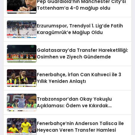
Pep Guardiola’nın Manchester City’si
Tottenham’a 4-0 mağlup oldu
Erzurumspor, Trendyol 1. Lig’de Fatih
Karagümrük’e Mağlup Oldu
Galatasaray’da Transfer Hareketliliği:
Osimhen ve Ziyech Gündemde
Fenerbahçe, İrfan Can Kahveci ile 3
Yıllık Yeniden Anlaştı
Trabzonspor’dan Okay Yokuşlu
Açıklaması: Ödem ve Kıkırdak
Yaralanması Tespit Edildi
Fenerbahçe’nin Anderson Talisca İle
Heyecan Veren Transfer Hamlesi