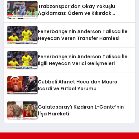
Trabzonspor’dan Okay Yokuşlu
Açıklaması: Ödem ve Kıkırdak
Yaralanması Tespit Edildi
Fenerbahçe’nin Anderson Talisca İle
Heyecan Veren Transfer Hamlesi
Fenerbahçe’nin Anderson Talisca İle
İlgili Heyecan Verici Gelişmeleri
Cübbeli Ahmet Hoca’dan Mauro
Icardi ve Futbol Yorumu
Galatasaray’ı Kızdıran L-Gante’nin
İfşa Hareketi