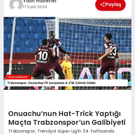
Yalın Haberler
EĞİTİM
Paylaş
17 Eylül 2024
TEKNOLOJİ
MAGAZİN
SAĞLIK
Onuachu’nun Hat-Trick Yaptığı
Maçta Trabzonspor’un Galibiyeti
Trabzonspor, Trendyol Süper Lig’in 34. haftasında