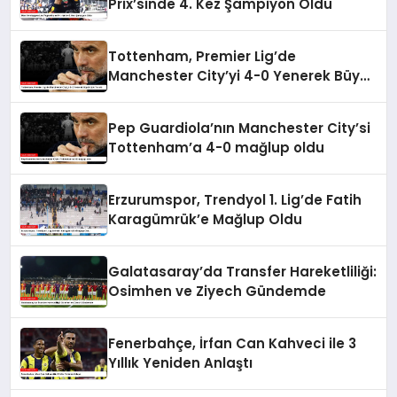
Prix’sinde 4. Kez Şampiyon Oldu
Tottenham, Premier Lig’de
Manchester City’yi 4-0 Yenerek Büyük
Şok Yarattı
Pep Guardiola’nın Manchester City’si
Tottenham’a 4-0 mağlup oldu
Erzurumspor, Trendyol 1. Lig’de Fatih
Karagümrük’e Mağlup Oldu
Galatasaray’da Transfer Hareketliliği:
Osimhen ve Ziyech Gündemde
Fenerbahçe, İrfan Can Kahveci ile 3
Yıllık Yeniden Anlaştı