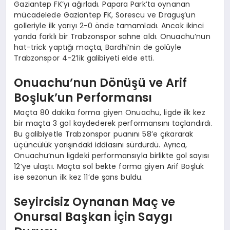
Gaziantep FK’yı ağırladı. Papara Park’ta oynanan
mücadelede Gaziantep FK, Sorescu ve Draguş’un
golleriyle ilk yarıyı 2-0 önde tamamladı. Ancak ikinci
yarıda farklı bir Trabzonspor sahne aldı. Onuachu’nun
hat-trick yaptığı maçta, Bardhi’nin de golüyle
Trabzonspor 4-2’lik galibiyeti elde etti.
Onuachu’nun Dönüşü ve Arif
Boşluk’un Performansı
Maçta 80 dakika forma giyen Onuachu, ligde ilk kez
bir maçta 3 gol kaydederek performansını taçlandırdı.
Bu galibiyetle Trabzonspor puanını 58’e çıkararak
üçüncülük yarışındaki iddiasını sürdürdü. Ayrıca,
Onuachu’nun ligdeki performansıyla birlikte gol sayısı
12’ye ulaştı. Maçta sol bekte forma giyen Arif Boşluk
ise sezonun ilk kez 11’de şans buldu.
Seyircisiz Oynanan Maç ve
Onursal Başkan İçin Saygı