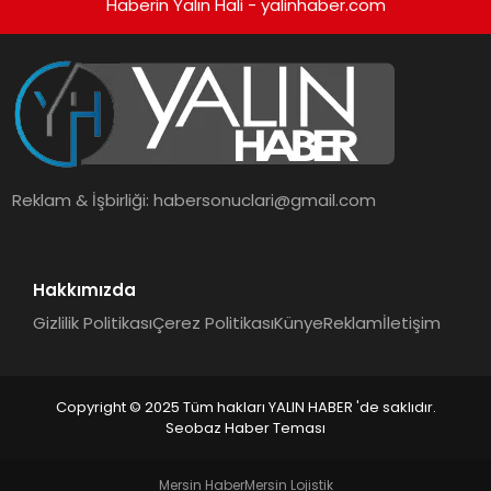
Haberin Yalın Hali - yalinhaber.com
Reklam & İşbirliği:
habersonuclari@gmail.com
Hakkımızda
Gizlilik Politikası
Çerez Politikası
Künye
Reklam
İletişim
Copyright © 2025 Tüm hakları YALIN HABER 'de saklıdır.
Seobaz Haber Teması
Mersin Haber
Mersin Lojistik