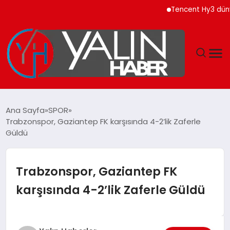
Tencent Hy3 dünya gen
GÜNDEM
Ana Sayfa
SPOR
Trabzonspor, Gaziantep FK karşısında 4-2’lik Zaferle
SPOR
Güldü
DÜNYA
Trabzonspor, Gaziantep FK
EKONOMİ
karşısında 4-2’lik Zaferle Güldü
YAŞAM