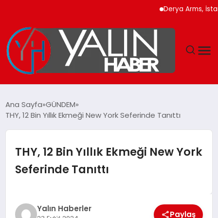
Derya Arms, İstanbul 
GÜNDEM
Ana Sayfa
GÜNDEM
THY, 12 Bin Yıllık Ekmeği New York Seferinde Tanıttı
SPOR
DÜNYA
THY, 12 Bin Yıllık Ekmeği New York
Seferinde Tanıttı
EKONOMİ
YAŞAM
Yalın Haberler
Paylaş