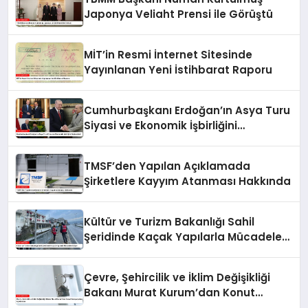
Japonya Veliaht Prensi ile Görüştü
MİT’in Resmi İnternet Sitesinde
Yayınlanan Yeni İstihbarat Raporu
Cumhurbaşkanı Erdoğan’ın Asya Turu
Siyasi ve Ekonomik İşbirliğini
Güçlendirdi
TMSF’den Yapılan Açıklamada
Şirketlere Kayyım Atanması Hakkında
Kültür ve Turizm Bakanlığı Sahil
Şeridinde Kaçak Yapılarla Mücadele
Ediyor
Çevre, Şehircilik ve İklim Değişikliği
Bakanı Murat Kurum’dan Konut
Kampanyaları Açıklaması