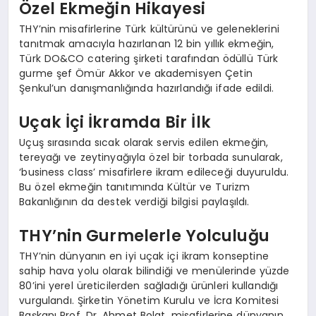
Özel Ekmeğin Hikayesi
THY’nin misafirlerine Türk kültürünü ve geleneklerini
tanıtmak amacıyla hazırlanan 12 bin yıllık ekmeğin,
Türk DO&CO catering şirketi tarafından ödüllü Türk
gurme şef Ömür Akkor ve akademisyen Çetin
Şenkul’un danışmanlığında hazırlandığı ifade edildi.
Uçak İçi İkramda Bir İlk
Uçuş sırasında sıcak olarak servis edilen ekmeğin,
tereyağı ve zeytinyağıyla özel bir torbada sunularak,
‘business class’ misafirlere ikram edileceği duyuruldu.
Bu özel ekmeğin tanıtımında Kültür ve Turizm
Bakanlığının da destek verdiği bilgisi paylaşıldı.
THY’nin Gurmelerle Yolculuğu
THY’nin dünyanın en iyi uçak içi ikram konseptine
sahip hava yolu olarak bilindiği ve menülerinde yüzde
80’ini yerel üreticilerden sağladığı ürünleri kullandığı
vurgulandı. Şirketin Yönetim Kurulu ve İcra Komitesi
Başkanı Prof. Dr. Ahmet Bolat, misafirlerine dünyanın