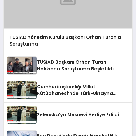
TÜSİAD Yönetim Kurulu Başkanı Orhan Turan’a
Soruşturma
TÜSİAD Başkanı Orhan Turan
Hakkında Soruşturma Başlatıldı
Cumhurbaşkanlığı Millet
Kütüphanesi’nde Türk-Ukrayna
İlişkileri Güçlendi
Zelenska’ya Mesnevi Hediye Edildi
Ege Denizi’nde Sismik Hareketlilik