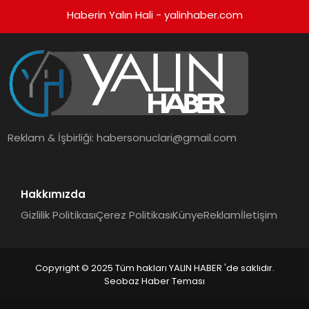
Haberin Yalın Hali - yalinhaber.com
Reklam & İşbirliği:
habersonuclari@gmail.com
Hakkımızda
Gizlilik Politikası
Çerez Politikası
Künye
Reklam
İletişim
Copyright © 2025 Tüm hakları YALIN HABER 'de saklıdır.
Seobaz Haber Teması