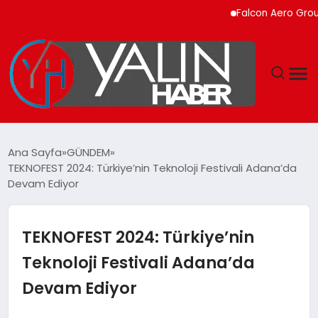
Falcon Aero Group, Kü
GÜNDEM
Ana Sayfa
GÜNDEM
TEKNOFEST 2024: Türkiye’nin Teknoloji Festivali Adana’da
SPOR
Devam Ediyor
DÜNYA
TEKNOFEST 2024: Türkiye’nin
EKONOMİ
Teknoloji Festivali Adana’da
Devam Ediyor
YAŞAM