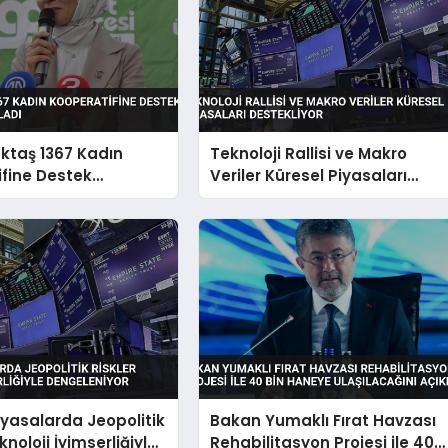
ktaş 1367 Kadın
Teknoloji Rallisi ve Makro
fine Destek
Veriler Küresel Piyasaları
ni Açıkladı
Destekliyor
iyasalarda Jeopolitik
Bakan Yumaklı Fırat Havzası
knoloji İyimserliğiyle
Rehabilitasyon Projesi ile 40