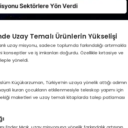
de Uzay Temalı Ürünlerin Yükselişi
nsanlı uzay misyonu, sadece toplumda farkındalığı artırmakla
konseptler ve iş imkanları doğurdu. Özellikle kırtasiye ve
leple yöneldi.
üslüm Küçükarzuman, Türkiye’nin uzaya yönelik attığı adımın
 hayali kuran çocukların etkilenmesiyle teleskop yapımı için
ekiği maketleri ve uzay temalı kitaplarda talep patlaması
ğı
ı Ender Mıcık, uzay misyonuna yönelik farkındalık artışının