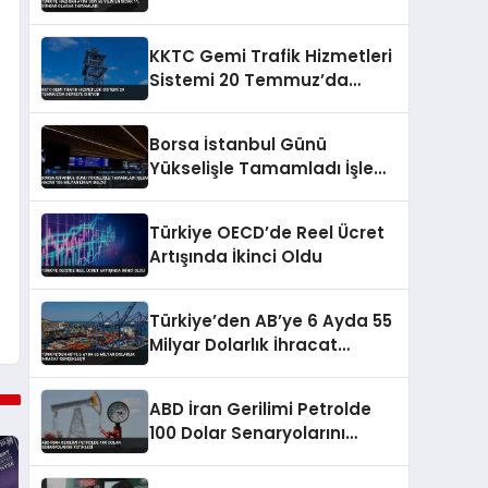
Olarak Tamamladı
KKTC Gemi Trafik Hizmetleri
Sistemi 20 Temmuz’da
Devreye Giriyor
Borsa İstanbul Günü
Yükselişle Tamamladı İşlem
Hacmi 185 Milyar Lirayı Buldu
Türkiye OECD’de Reel Ücret
Artışında İkinci Oldu
Türkiye’den AB’ye 6 Ayda 55
Milyar Dolarlık İhracat
Gerçekleşti
ABD İran Gerilimi Petrolde
100 Dolar Senaryolarını
Tetikledi