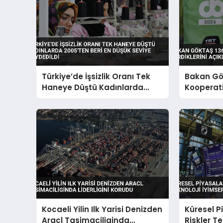
Türkiye’de İşsizlik Oranı Tek
Bakan Gö
Haneye Düştü Kadınlarda
Kooperati
2005’ten Beri En Düşük Seviye
Verdikleri
Kaydedildi
Kocaeli Yilin Ilk Yarisi Denizden
Küresel P
Aracl Tasimaciliginda
Riskler Te