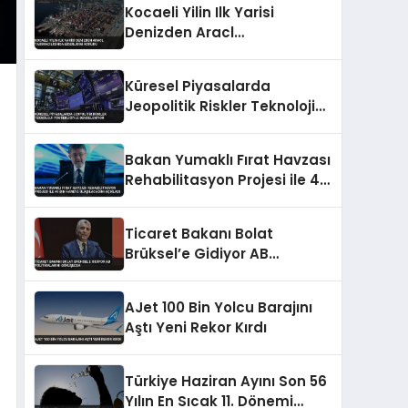
Kocaeli Yilin Ilk Yarisi
Denizden Aracl
Tasimaciliginda Liderligini
Korudu
Küresel Piyasalarda
Jeopolitik Riskler Teknoloji
İyimserliğiyle Dengeleniyor
Bakan Yumaklı Fırat Havzası
Rehabilitasyon Projesi ile 40
Bin Haneye Ulaşılacağını
Açıkladı
Ticaret Bakanı Bolat
Brüksel’e Gidiyor AB
Politikalarını Görüşecek
AJet 100 Bin Yolcu Barajını
Aştı Yeni Rekor Kırdı
Türkiye Haziran Ayını Son 56
Yılın En Sıcak 11. Dönemi