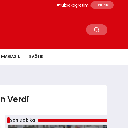
Yuksekogretim Kurumu Dijital Donusum Icin
13:18:04
MAGAZİN
SAĞLIK
n Verdi
Son Dakika