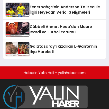
Fenerbahçe’nin Anderson Talisca İle
İlgili Heyecan Verici Gelişmeleri
Cübbeli Ahmet Hoca’dan Mauro
Icardi ve Futbol Yorumu
Galatasaray’ı Kızdıran L-Gante’nin
İfşa Hareketi
Haberin Yalın Hali - yalinhaber.com