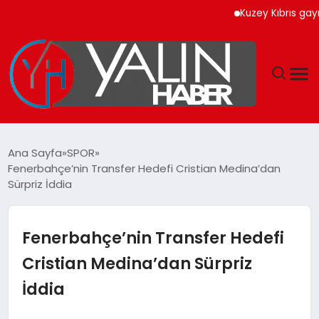
Kuzey Kıbrıs gayrimenk
GÜNDEM
Ana Sayfa
SPOR
Fenerbahçe’nin Transfer Hedefi Cristian Medina’dan
SPOR
Sürpriz İddia
DÜNYA
Fenerbahçe’nin Transfer Hedefi
EKONOMİ
Cristian Medina’dan Sürpriz
İddia
YAŞAM