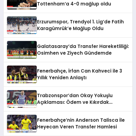
Tottenham’a 4-0 mağlup oldu
Erzurumspor, Trendyol 1. Lig’de Fatih
Karagümrük’e Mağlup Oldu
Galatasaray’da Transfer Hareketliliği:
Osimhen ve Ziyech Gündemde
Fenerbahçe, İrfan Can Kahveci ile 3
Yıllık Yeniden Anlaştı
Trabzonspor’dan Okay Yokuşlu
Açıklaması: Ödem ve Kıkırdak
Yaralanması Tespit Edildi
Fenerbahçe’nin Anderson Talisca İle
Heyecan Veren Transfer Hamlesi