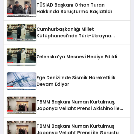
TÜSİAD Başkanı Orhan Turan
Hakkında Soruşturma Başlatıldı
Cumhurbaşkanlığı Millet
Kütüphanesi’nde Türk-Ukrayna
İlişkileri Güçlendi
Zelenska’ya Mesnevi Hediye Edildi
Ege Denizi’nde Sismik Hareketlilik
Devam Ediyor
TBMM Başkanı Numan Kurtulmuş,
Japonya Veliaht Prensi Akishino ile
Görüştü
TBMM Başkanı Numan Kurtulmuş
Japonya Veliaht Prensi ile Görüştü