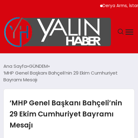
Derya Arms, İstanbul P
GÜNDEM
Ana Sayfa
GÜNDEM
‘MHP Genel Başkanı Bahçeli’nin 29 Ekim Cumhuriyet
SPOR
Bayramı Mesajı
DÜNYA
‘MHP Genel Başkanı Bahçeli’nin
EKONOMİ
29 Ekim Cumhuriyet Bayramı
Mesajı
YAŞAM