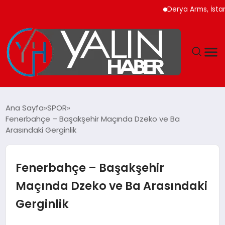
Derya Arms, İstanbul 
GÜNDEM
Ana Sayfa
SPOR
Fenerbahçe – Başakşehir Maçında Dzeko ve Ba
SPOR
Arasındaki Gerginlik
DÜNYA
Fenerbahçe – Başakşehir
EKONOMİ
Maçında Dzeko ve Ba Arasındaki
Gerginlik
YAŞAM