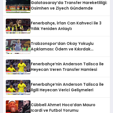
Galatasaray’da Transfer Hareketliliği:
Osimhen ve Ziyech Gündemde
Fenerbahçe, İrfan Can Kahveci ile 3
Yıllık Yeniden Anlaştı
Trabzonspor’dan Okay Yokuşlu
Açıklaması: Ödem ve Kıkırdak
Yaralanması Tespit Edildi
Fenerbahçe’nin Anderson Talisca İle
Heyecan Veren Transfer Hamlesi
Fenerbahçe’nin Anderson Talisca İle
İlgili Heyecan Verici Gelişmeleri
Cübbeli Ahmet Hoca’dan Mauro
Icardi ve Futbol Yorumu