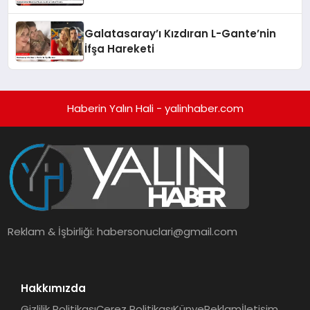
Galatasaray’ı Kızdıran L-Gante’nin
İfşa Hareketi
Haberin Yalın Hali - yalinhaber.com
Reklam & İşbirliği:
habersonuclari@gmail.com
Hakkımızda
Gizlilik Politikası
Çerez Politikası
Künye
Reklam
İletişim