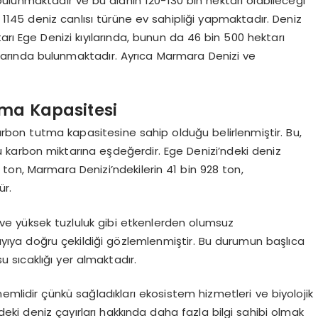
bulunmaktadır ve bu alanın 120-130 bin hektarı olabileceği
ı 1145 deniz canlısı türüne ev sahipliği yapmaktadır. Deniz
ktarı Ege Denizi kıyılarında, bunun da 46 bin 500 hektarı
ılarında bulunmaktadır. Ayrıca Marmara Denizi ve
tma Kapasitesi
n karbon tutma kapasitesine sahip olduğu belirlenmiştir. Bu,
ğu karbon miktarına eşdeğerdir. Ege Denizi’ndeki deniz
 ton, Marmara Denizi’ndekilerin 41 bin 928 ton,
ür.
ri ve yüksek tuzluluk gibi etkenlerden olumsuz
 kıyıya doğru çekildiği gözlemlenmiştir. Bu durumun başlıca
 su sıcaklığı yer almaktadır.
emlidir çünkü sağladıkları ekosistem hizmetleri ve biyolojik
’deki deniz çayırları hakkında daha fazla bilgi sahibi olmak