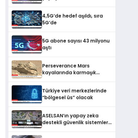
vitrine çıkıyor
4,5G’de hedef aşıldı, sıra
5G’de
5G abone sayısı 43 milyonu
aştı
Perseverance Mars
kayalarında karmaşık
organik bileşikler tespit etti
Türkiye veri merkezlerinde
“bölgesel üs” olacak
ASELSAN’ın yapay zeka
destekli güvenlik sistemleri
81 ilde kullanımda