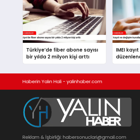
Türkiye’de fiber abone sayısı
IMEI kayıt
bir yılda 2 milyon kişi arttı
düzenlen
Haberin Yalın Hali - yalinhaber.com
Reklam & İşbirliği:
habersonuclari@gmail.com