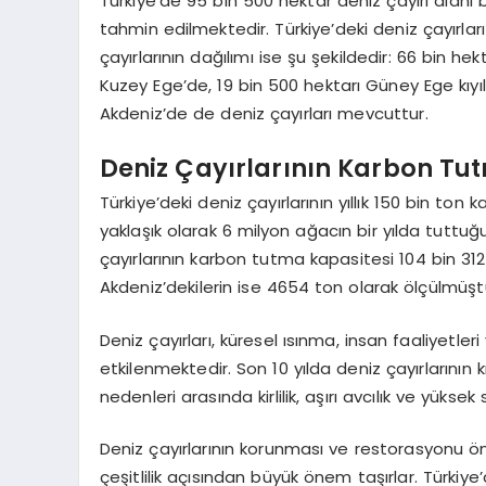
Türkiye’de 95 bin 500 hektar deniz çayırı alanı 
tahmin edilmektedir. Türkiye’deki deniz çayırlar
çayırlarının dağılımı ise şu şekildedir: 66 bin he
Kuzey Ege’de, 19 bin 500 hektarı Güney Ege kıy
Akdeniz’de de deniz çayırları mevcuttur.
Deniz Çayırlarının Karbon Tu
Türkiye’deki deniz çayırlarının yıllık 150 bin to
yaklaşık olarak 6 milyon ağacın bir yılda tuttu
çayırlarının karbon tutma kapasitesi 104 bin 312
Akdeniz’dekilerin ise 4654 ton olarak ölçülmüşt
Deniz çayırları, küresel ısınma, insan faaliyetle
etkilenmektedir. Son 10 yılda deniz çayırlarının
nedenleri arasında kirlilik, aşırı avcılık ve yüksek
Deniz çayırlarının korunması ve restorasyonu ön
çeşitlilik açısından büyük önem taşırlar. Türkiye