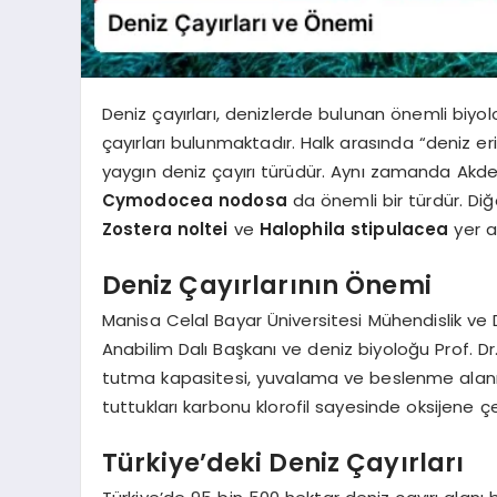
Deniz çayırları, denizlerde bulunan önemli biyoloj
çayırları bulunmaktadır. Halk arasında “deniz er
yaygın deniz çayırı türüdür. Aynı zamanda Akd
Cymodocea nodosa
da önemli bir türdür. Diğ
Zostera noltei
ve
Halophila stipulacea
yer a
Deniz Çayırlarının Önemi
Manisa Celal Bayar Üniversitesi Mühendislik ve D
Anabilim Dalı Başkanı ve deniz biyoloğu Prof. Dr. E
tutma kapasitesi, yuvalama ve beslenme alanı o
tuttukları karbonu klorofil sayesinde oksijene 
Türkiye’deki Deniz Çayırları