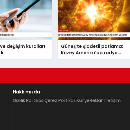
 ve değişim kuralları
Güneş’te şiddetli patlama:
di
Kuzey Amerika’da radyo
kesintileri yaşandı
Hakkımızda
Gizlilik Politikası
Çerez Politikası
Künye
Reklam
İletişim