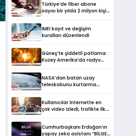
Türkiye’de fiber abone
sayısı bir yılda 2 milyon kişi
arttı
IMEI kayıt ve değişim
kuralları düzenlendi
Güneş’te şiddetli patlama:
Kuzey Amerika’da radyo
kesintileri yaşandı
NASA’dan batan uzay
teleskobunu kurtarma
operasyonu: Yörüngede
kritik buluşma
Kullanıcılar internette en
çok video izledi, trafikte ilk
sırayı YouTube aldı
Cumhurbaşkanı Erdoğan’ın
yapay zeka asistanı “BİLGE”