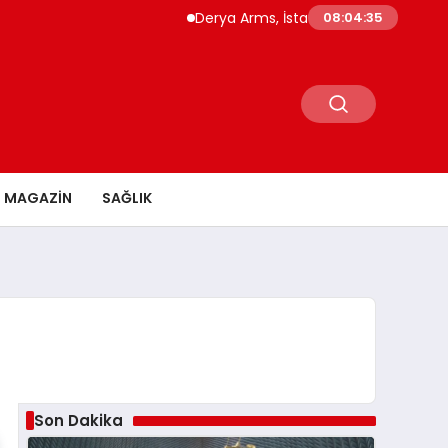
Derya Arms, İstanbul Prohunt 2026’da yeni n
08:04:36
MAGAZİN
SAĞLIK
Son Dakika