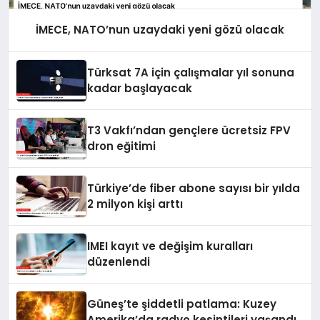
İMECE, NATO’nun uzaydaki yeni gözü olacak
Türksat 7A için çalışmalar yıl sonuna
kadar başlayacak
T3 Vakfı’ndan gençlere ücretsiz FPV
dron eğitimi
Türkiye’de fiber abone sayısı bir yılda
2 milyon kişi arttı
IMEI kayıt ve değişim kuralları
düzenlendi
Güneş’te şiddetli patlama: Kuzey
Amerika’da radyo kesintileri yaşandı