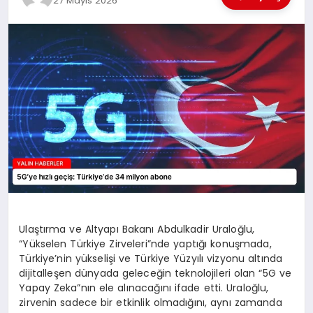
27 Mayıs 2026
EĞİTİM
TEKNOLOJİ
MAGAZİN
SAĞLIK
Ulaştırma ve Altyapı Bakanı Abdulkadir Uraloğlu,
“Yükselen Türkiye Zirveleri”nde yaptığı konuşmada,
Türkiye’nin yükselişi ve Türkiye Yüzyılı vizyonu altında
dijitalleşen dünyada geleceğin teknolojileri olan “5G ve
Yapay Zeka”nın ele alınacağını ifade etti. Uraloğlu,
zirvenin sadece bir etkinlik olmadığını, aynı zamanda