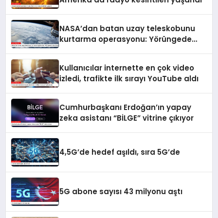
NASA’dan batan uzay teleskobunu
kurtarma operasyonu: Yörüngede
kritik buluşma
Kullanıcılar internette en çok video
izledi, trafikte ilk sırayı YouTube aldı
Cumhurbaşkanı Erdoğan’ın yapay
zeka asistanı “BİLGE” vitrine çıkıyor
4,5G’de hedef aşıldı, sıra 5G’de
5G abone sayısı 43 milyonu aştı