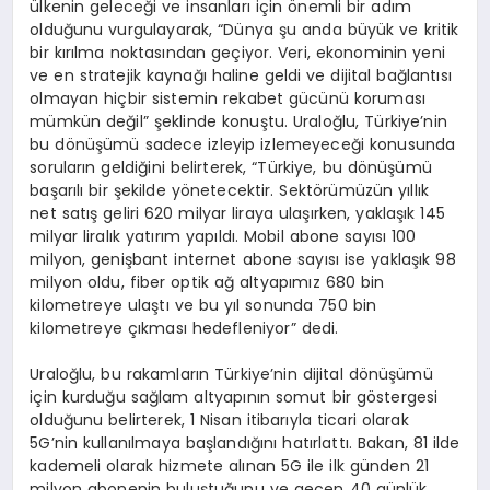
ülkenin geleceği ve insanları için önemli bir adım
olduğunu vurgulayarak, “Dünya şu anda büyük ve kritik
bir kırılma noktasından geçiyor. Veri, ekonominin yeni
ve en stratejik kaynağı haline geldi ve dijital bağlantısı
olmayan hiçbir sistemin rekabet gücünü koruması
mümkün değil” şeklinde konuştu. Uraloğlu, Türkiye’nin
bu dönüşümü sadece izleyip izlemeyeceği konusunda
soruların geldiğini belirterek, “Türkiye, bu dönüşümü
başarılı bir şekilde yönetecektir. Sektörümüzün yıllık
net satış geliri 620 milyar liraya ulaşırken, yaklaşık 145
milyar liralık yatırım yapıldı. Mobil abone sayısı 100
milyon, genişbant internet abone sayısı ise yaklaşık 98
milyon oldu, fiber optik ağ altyapımız 680 bin
kilometreye ulaştı ve bu yıl sonunda 750 bin
kilometreye çıkması hedefleniyor” dedi.
Uraloğlu, bu rakamların Türkiye’nin dijital dönüşümü
için kurduğu sağlam altyapının somut bir göstergesi
olduğunu belirterek, 1 Nisan itibarıyla ticari olarak
5G’nin kullanılmaya başlandığını hatırlattı. Bakan, 81 ilde
kademeli olarak hizmete alınan 5G ile ilk günden 21
milyon abonenin buluştuğunu ve geçen 40 günlük