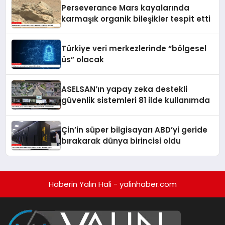
Perseverance Mars kayalarında
karmaşık organik bileşikler tespit etti
Türkiye veri merkezlerinde “bölgesel
üs” olacak
ASELSAN’ın yapay zeka destekli
güvenlik sistemleri 81 ilde kullanımda
Çin’in süper bilgisayarı ABD’yi geride
bırakarak dünya birincisi oldu
Haberin Yalın Hali - yalinhaber.com