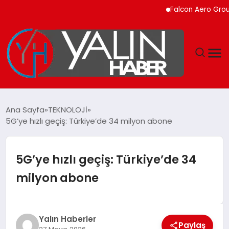
Falcon Aero Group, Küre
GÜNDEM
Ana Sayfa
TEKNOLOJİ
5G’ye hızlı geçiş: Türkiye’de 34 milyon abone
SPOR
DÜNYA
5G’ye hızlı geçiş: Türkiye’de 34
milyon abone
EKONOMİ
YAŞAM
Yalın Haberler
Paylaş