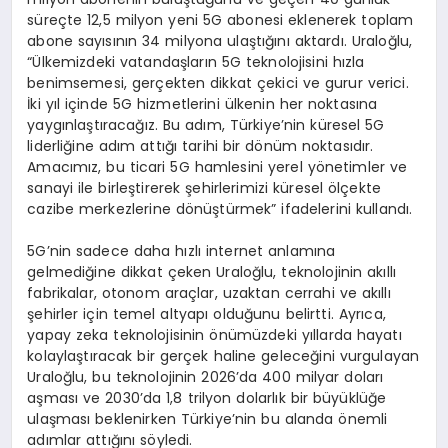
süreçte 12,5 milyon yeni 5G abonesi eklenerek toplam
abone sayısının 34 milyona ulaştığını aktardı. Uraloğlu,
“Ülkemizdeki vatandaşların 5G teknolojisini hızla
benimsemesi, gerçekten dikkat çekici ve gurur verici.
İki yıl içinde 5G hizmetlerini ülkenin her noktasına
yaygınlaştıracağız. Bu adım, Türkiye’nin küresel 5G
liderliğine adım attığı tarihi bir dönüm noktasıdır.
Amacımız, bu ticari 5G hamlesini yerel yönetimler ve
sanayi ile birleştirerek şehirlerimizi küresel ölçekte
cazibe merkezlerine dönüştürmek” ifadelerini kullandı.
5G’nin sadece daha hızlı internet anlamına
gelmediğine dikkat çeken Uraloğlu, teknolojinin akıllı
fabrikalar, otonom araçlar, uzaktan cerrahi ve akıllı
şehirler için temel altyapı olduğunu belirtti. Ayrıca,
yapay zeka teknolojisinin önümüzdeki yıllarda hayatı
kolaylaştıracak bir gerçek haline geleceğini vurgulayan
Uraloğlu, bu teknolojinin 2026’da 400 milyar doları
aşması ve 2030’da 1,8 trilyon dolarlık bir büyüklüğe
ulaşması beklenirken Türkiye’nin bu alanda önemli
adımlar attığını söyledi.