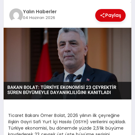
EĞİTİM
Yalın Haberler
Paylaş
04 Haziran 2026
TEKNOLOJİ
MAGAZİN
SAĞLIK
Ticaret Bakanı Ömer Bolat, 2026 yılının ilk çeyreğine
ilişkin Gayri Safi Yurt İçi Hasıla (GSYH) verilerini açıkladı.
Türkiye ekonomisi, bu dönemde yüzde 2,5’lik büyüme
kaydederek 23 çeyrek üst üste büyüme serisini