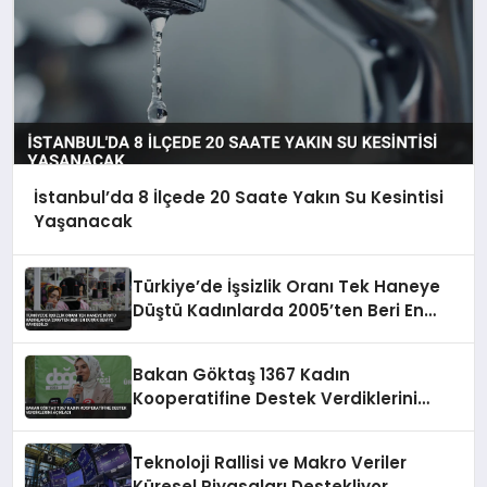
İstanbul’da 8 İlçede 20 Saate Yakın Su Kesintisi
Yaşanacak
Türkiye’de İşsizlik Oranı Tek Haneye
Düştü Kadınlarda 2005’ten Beri En
Düşük Seviye Kaydedildi
Bakan Göktaş 1367 Kadın
Kooperatifine Destek Verdiklerini
Açıkladı
Teknoloji Rallisi ve Makro Veriler
Küresel Piyasaları Destekliyor