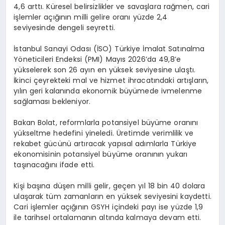
4,6 arttı. Küresel belirsizlikler ve savaşlara rağmen, cari
işlemler açığının milli gelire oranı yüzde 2,4
seviyesinde dengeli seyretti.
İstanbul Sanayi Odası (İSO) Türkiye İmalat Satınalma
Yöneticileri Endeksi (PMI) Mayıs 2026’da 49,8’e
yükselerek son 26 ayın en yüksek seviyesine ulaştı.
İkinci çeyrekteki mal ve hizmet ihracatındaki artışların,
yılın geri kalanında ekonomik büyümede ivmelenme
sağlaması bekleniyor.
Bakan Bolat, reformlarla potansiyel büyüme oranını
yükseltme hedefini yineledi. Üretimde verimlilik ve
rekabet gücünü artıracak yapısal adımlarla Türkiye
ekonomisinin potansiyel büyüme oranının yukarı
taşınacağını ifade etti.
Kişi başına düşen milli gelir, geçen yıl 18 bin 40 dolara
ulaşarak tüm zamanların en yüksek seviyesini kaydetti.
Cari işlemler açığının GSYH içindeki payı ise yüzde 1,9
ile tarihsel ortalamanın altında kalmaya devam etti.