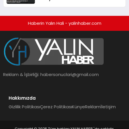
Haberin Yalın Hali - yalinhaber.com
Reklam & İşbirliği:
habersonuclari@gmail.com
Hakkımızda
Gizlilik Politikası
Çerez Politikası
Künye
Reklam
İletişim
Copyright © 2025 Tüm hakları YALIN HABER 'de saklıdır.