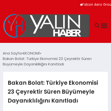
Falcon Aero Group, Küre
GÜNDEM
Ana Sayfa
EKONOMİ
Bakan Bolat: Türkiye Ekonomisi 23 Çeyrektir Süren
SPOR
Büyümeyle Dayanıklılığını Kanıtladı
DÜNYA
Bakan Bolat: Türkiye Ekonomisi
EKONOMİ
23 Çeyrektir Süren Büyümeyle
Dayanıklılığını Kanıtladı
YAŞAM