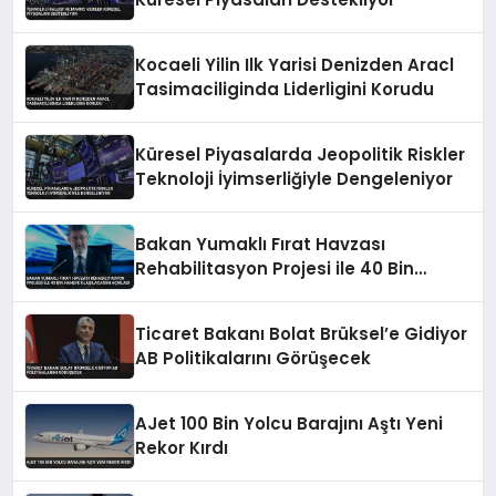
Kocaeli Yilin Ilk Yarisi Denizden Aracl
Tasimaciliginda Liderligini Korudu
Küresel Piyasalarda Jeopolitik Riskler
Teknoloji İyimserliğiyle Dengeleniyor
Bakan Yumaklı Fırat Havzası
Rehabilitasyon Projesi ile 40 Bin
Haneye Ulaşılacağını Açıkladı
Ticaret Bakanı Bolat Brüksel’e Gidiyor
AB Politikalarını Görüşecek
AJet 100 Bin Yolcu Barajını Aştı Yeni
Rekor Kırdı